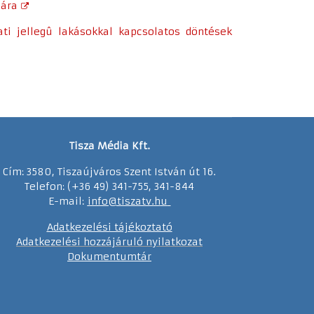
sára
ati jellegû lakásokkal kapcsolatos döntések
Tisza Média Kft.
Cím: 3580, Tiszaújváros Szent István út 16.
Telefon: (+36 49) 341-755, 341-844
E-mail:
info@tiszatv.
h
u
Adatkezelési tájékoztató
Adatkezelési hozzájáruló nyilatkozat
Dokumentumtár