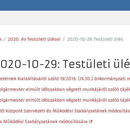
k
2020. év Testületi ülései
2020-10-29: Testületi ülés
020-10-29: Testületi ül
zeteinek kialakításáról szóló 19/2016. (IX.30.) önkormányzati
polgármester elmúlt idõszakban végzett munkájáról szóló tájé
polgármester elmúlt idõszakban végzett munkájáról szóló tájé
etõ Központ Szervezeti és Mûködési Szabályzatának módosítá
i és Mûködési Szabályzatának módosítására