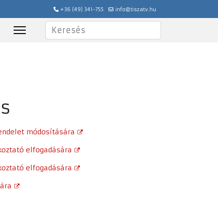
+36 (49) 341-755
info@tiszatv.hu
Keresés
és
 rendelet módosítására
koztató elfogadására
koztató elfogadására
sára