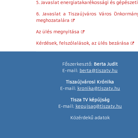
5. Javaslat energiatakarékossági és gépészet
6. Javaslat a Tiszaújváros Város Önkormány
meghozatalára
Az ülés megnyitása
Kérdések, felszólalások, az ülés bezárása
Főszerkesztő:
Berta Judit
E-mail:
berta@tiszatv.hu
Tiszaújvárosi Krónika
E-mail:
kronika@tiszatv.hu
Tisza TV képújság
E-mail:
kepujsag@tiszatv.hu
Közérdekű adatok