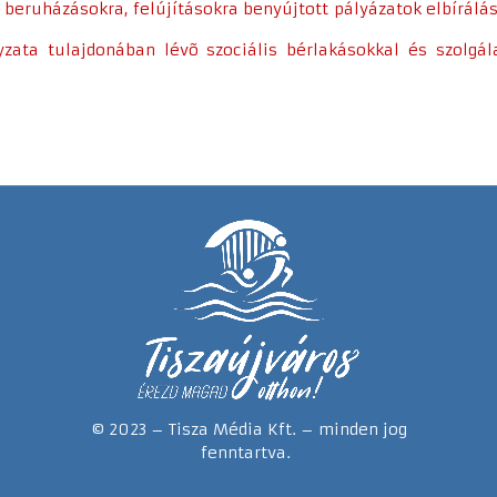
i beruházásokra, felújításokra benyújtott pályázatok elbírálá
zata tulajdonában lévõ szociális bérlakásokkal és szolgál
© 2023 – Tisza Média Kft. – minden jog
fenntartva.