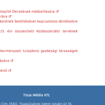
 Alapító Okiratának módosítására
alára
akörének betöltésével kapcsolatos döntésekre
25. évi összesített közbeszerzési tervének
önkormányzati tulajdonú gazdasági társaságok
rására
okról
Tisza Média Kft.
Cím: 3580, Tiszaújváros Szent István út 16.