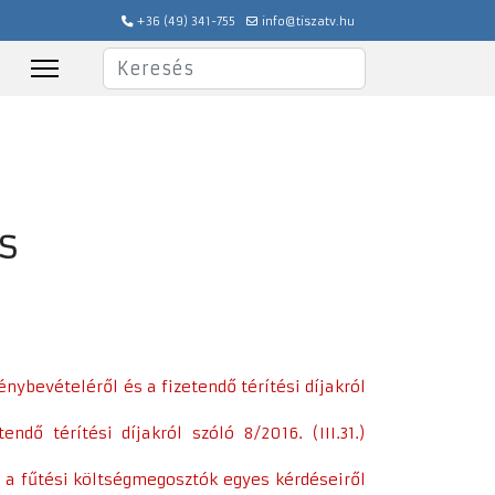
+36 (49) 341-755
info@tiszatv.hu
Keresés
s
énybevételéről és a fizetendő térítési díjakról
dő térítési díjakról szóló 8/2016. (III.31.)
nt a fűtési költségmegosztók egyes kérdéseiről