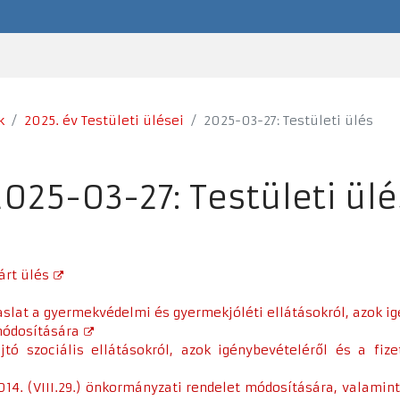
k
2025. év Testületi ülései
2025-03-27: Testületi ülés
2025-03-27: Testületi ülé
árt ülés
vaslat a gyermekvédelmi és gyermekjóléti ellátásokról, azok ig
 módosítására
ó szociális ellátásokról, azok igénybevételéről és a fizeten
2014. (VIII.29.) önkormányzati rendelet módosítására, valami