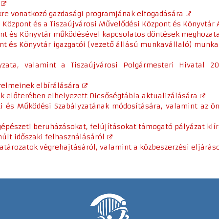
kre vonatkozó gazdasági programjának elfogadására
ó Központ és a Tiszaújvárosi Művelődési Központ és Könyvtár
pont és Könyvtár működésével kapcsolatos döntések meghozat
pont és Könyvtár igazgatói (vezető állású munkavállaló) munk
zata, valamint a Tiszaújvárosi Polgármesteri Hivatal 20
érelmeinek elbírálására
k előterében elhelyezett Dicsőségtábla aktualizálására
zeti és Működési Szabályzatának módosítására, valamint az 
 gépészeti beruházásokat, felújításokat támogató pályázat kií
múlt időszaki felhasználásáról
 határozatok végrehajtásáról, valamint a közbeszerzési eljárás