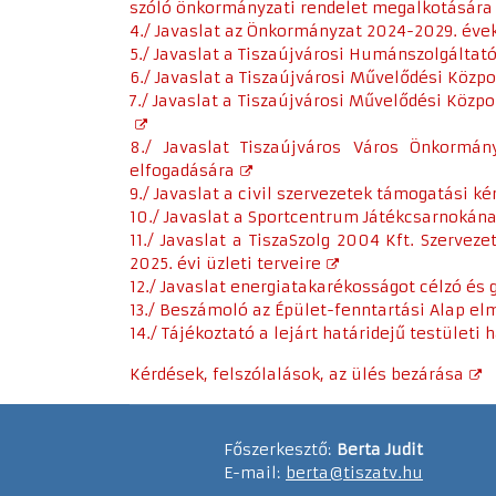
szóló önkormányzati rendelet megalkotására
4./ Javaslat az Önkormányzat 2024-2029. éve
5./ Javaslat a Tiszaújvárosi Humánszolgáltat
6./ Javaslat a Tiszaújvárosi Művelődési Köz
7./ Javaslat a Tiszaújvárosi Művelődési Köz
8./ Javaslat Tiszaújváros Város Önkormány
elfogadására
9./ Javaslat a civil szervezetek támogatási k
10./ Javaslat a Sportcentrum Játékcsarnokána
11./ Javaslat a TiszaSzolg 2004 Kft. Szerve
2025. évi üzleti terveire
12./ Javaslat energiatakarékosságot célzó és
13./ Beszámoló az Épület-fenntartási Alap el
14./ Tájékoztató a lejárt határidejű testületi
Kérdések, felszólalások, az ülés bezárása
Főszerkesztő:
Berta Judit
E-mail:
berta@tiszatv.hu