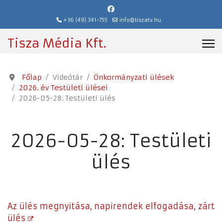
+36 (49) 341-755
info@tiszatv.hu
Tisza Média Kft.
Főlap
Videótár
Önkormányzati ülések
2026. év Testületi ülései
2026-05-28: Testületi ülés
2026-05-28: Testületi
ülés
Az ülés megnyitása, napirendek elfogadása, zárt
ülés