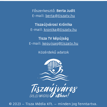
Főszerkesztő:
Berta Judit
E-mail:
berta@tiszatv.hu
Tiszaújvárosi Krónika
E-mail:
kronika@tiszatv.hu
Tisza TV képújság
E-mail:
kepujsag@tiszatv.hu
Közérdekű adatok
© 2023 – Tisza Média Kft. – minden jog fenntartva.