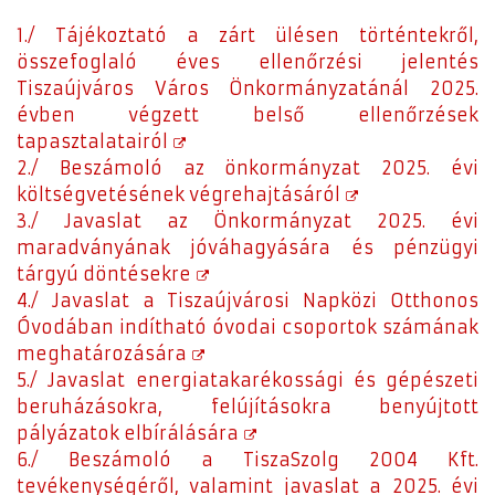
1./ Tájékoztató a zárt ülésen történtekről,
összefoglaló éves ellenőrzési jelentés
Tiszaújváros Város Önkormányzatánál 2025.
évben végzett belső ellenőrzések
tapasztalatairól
2./ Beszámoló az önkormányzat 2025. évi
költségvetésének végrehajtásáról
3./ Javaslat az Önkormányzat 2025. évi
maradványának jóváhagyására és pénzügyi
tárgyú döntésekre
4./ Javaslat a Tiszaújvárosi Napközi Otthonos
Óvodában indítható óvodai csoportok számának
meghatározására
5./ Javaslat energiatakarékossági és gépészeti
beruházásokra, felújításokra benyújtott
pályázatok elbírálására
6./ Beszámoló a TiszaSzolg 2004 Kft.
tevékenységéről, valamint javaslat a 2025. évi