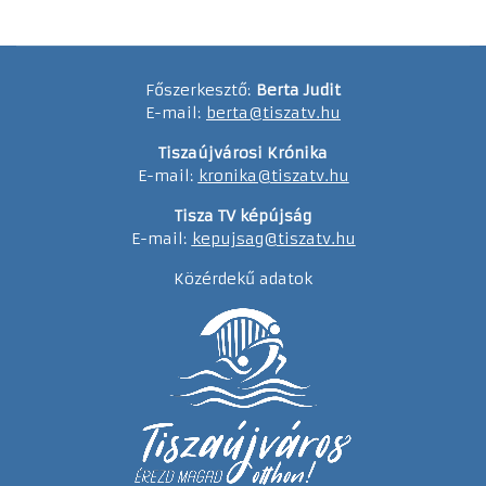
Főszerkesztő:
Berta Judit
E-mail:
berta@tiszatv.hu
Tiszaújvárosi Krónika
E-mail:
kronika@tiszatv.hu
Tisza TV képújság
E-mail:
kepujsag@tiszatv.hu
Közérdekű adatok