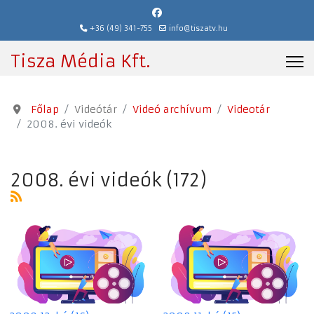
+36 (49) 341-755
info@tiszatv.hu
Tisza Média Kft.
Főlap
Videótár
Videó archívum
Videotár
2008. évi videók
2008. évi videók (172)