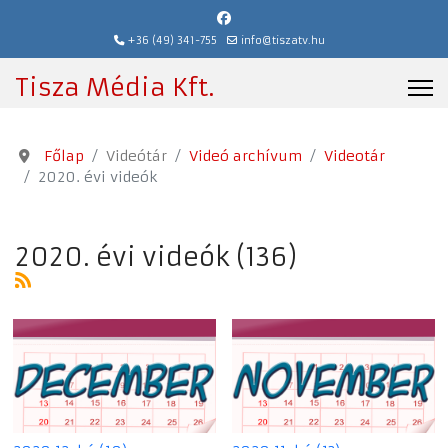
+36 (49) 341-755
info@tiszatv.hu
Tisza Média Kft.
Főlap
Videótár
Videó archívum
Videotár
2020. évi videók
2020. évi videók (136)