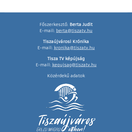
Főszerkesztő:
Berta Judit
E-mail:
berta@tiszatv.hu
Tiszaújvárosi Krónika
E-mail:
kronika@tiszatv.hu
Tisza TV képújság
E-mail:
kepujsag@tiszatv.hu
Közérdekű adatok