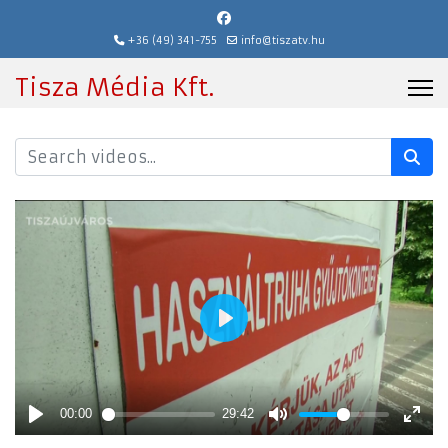
+36 (49) 341-755
info@tiszatv.hu
Tisza Média Kft.