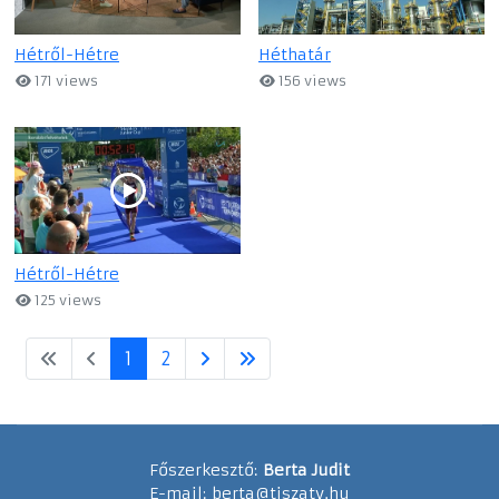
Hétről-Hétre
Héthatár
171 views
156 views
Hétről-Hétre
125 views
1
2
Főszerkesztő:
Berta Judit
E-mail:
berta@tiszatv.hu