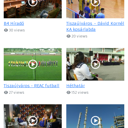
B4 Híradó
Tiszaújváros - Dávid Kornél
KA kosárlabda
30 views
20 views
Tiszaújváros - REAC futball
Héthatár
27 views
152 views