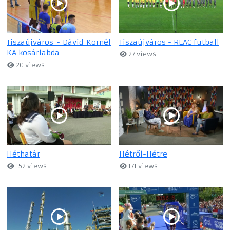
Tiszaújváros - Dávid Kornél
Tiszaújváros - REAC futball
KA kosárlabda
27 views
20 views
Héthatár
Hétről-Hétre
152 views
171 views