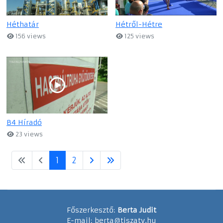
Héthatár
Hétről-Hétre
156 views
125 views
B4 Híradó
23 views
1
2
Főszerkesztő:
Berta Judit
E-mail:
berta@tiszatv.hu