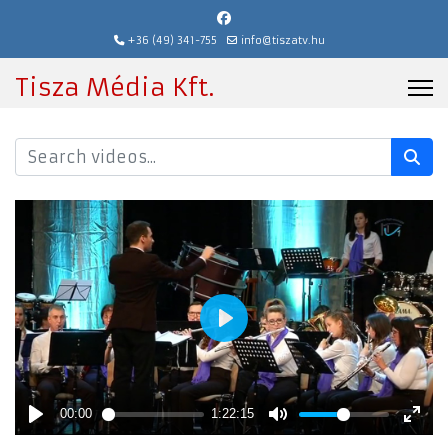
+36 (49) 341-755
info@tiszatv.hu
Tisza Média Kft.