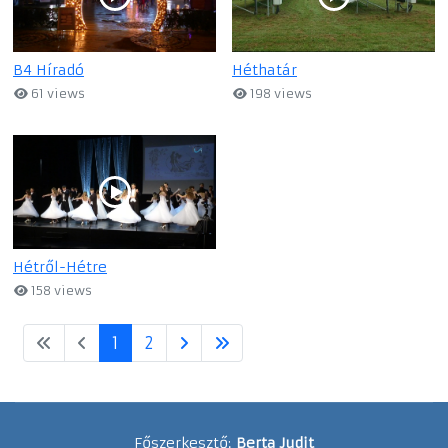
B4 Híradó
Héthatár
61 views
198 views
Hétről-Hétre
158 views
1
2
Főszerkesztő:
Berta Judit