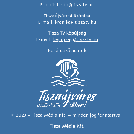
E-mail:
berta@tiszatv.hu
Tiszaújvárosi Krónika
E-mail:
kronika@tiszatv.hu
Tisza TV képújság
E-mail:
kepujsag@tiszatv.hu
Közérdekű adatok
© 2023 – Tisza Média Kft. – minden jog fenntartva.
Tisza Média Kft.