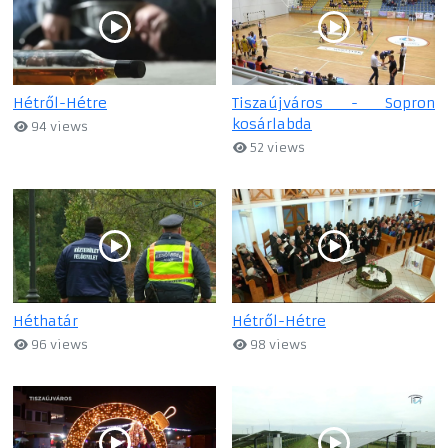
Hétről-Hétre
Tiszaújváros - Sopron
kosárlabda
94 views
52 views
Héthatár
Hétről-Hétre
96 views
98 views