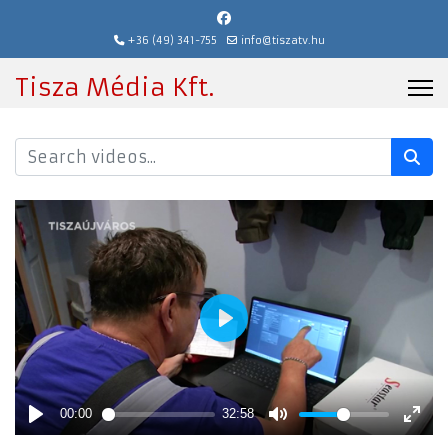
+36 (49) 341-755
info@tiszatv.hu
Tisza Média Kft.