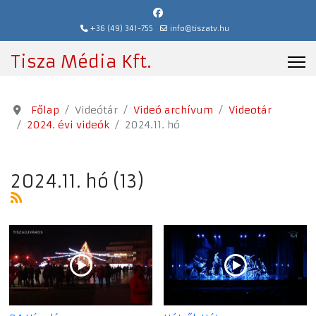
+36 (49) 341-755
info@tiszatv.hu
Tisza Média Kft.
Főlap
Videótár
Videó archívum
Videotár
2024. évi videók
2024.11. hó
2024.11. hó (13)