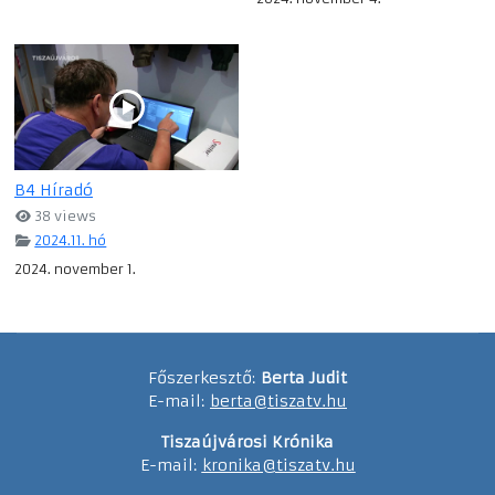
B4 Híradó
38 views
2024.11. hó
2024. november 1.
Főszerkesztő:
Berta Judit
E-mail:
berta@tiszatv.hu
Tiszaújvárosi Krónika
E-mail:
kronika@tiszatv.hu