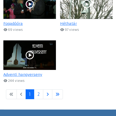
Fogadóóra
Héthatár
69 views
97 views
Adventi hangverseny
244 views
1
2