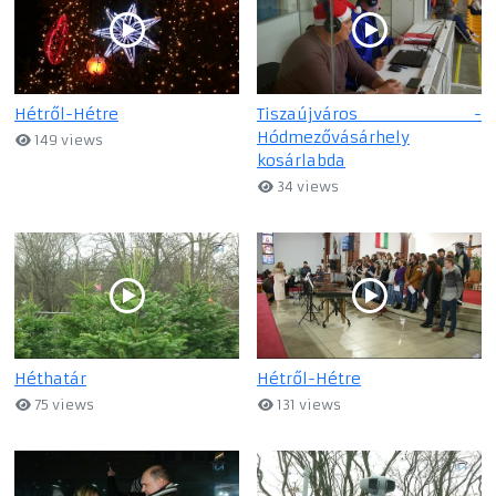
Hétről-Hétre
Tiszaújváros -
Hódmezővásárhely
149 views
kosárlabda
34 views
Héthatár
Hétről-Hétre
75 views
131 views