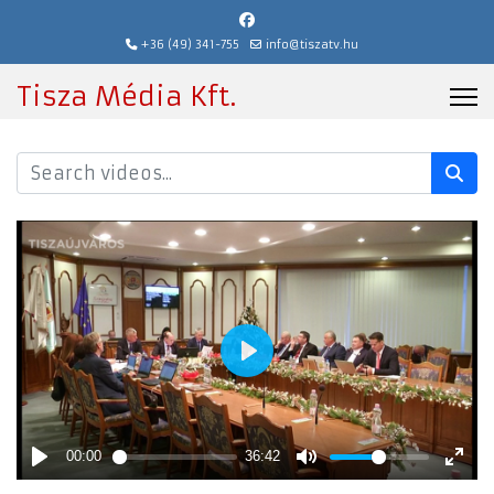
+36 (49) 341-755
info@tiszatv.hu
Tisza Média Kft.