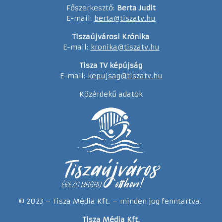
Főszerkesztő:
Berta Judit
E-mail:
berta@tiszatv.hu
Tiszaújvárosi Krónika
E-mail:
kronika@tiszatv.hu
Tisza TV képújság
E-mail:
kepujsag@tiszatv.hu
Közérdekű adatok
© 2023 – Tisza Média Kft. – minden jog fenntartva.
Tisza Média Kft.