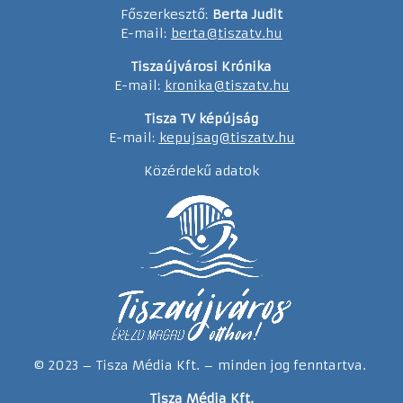
Főszerkesztő:
Berta Judit
E-mail:
berta@tiszatv.hu
Tiszaújvárosi Krónika
E-mail:
kronika@tiszatv.hu
Tisza TV képújság
E-mail:
kepujsag@tiszatv.hu
Közérdekű adatok
© 2023 – Tisza Média Kft. – minden jog fenntartva.
Tisza Média Kft.