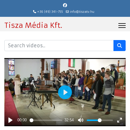
+36 (49) 341-755
info@tiszatv.hu
Tisza Média Kft.