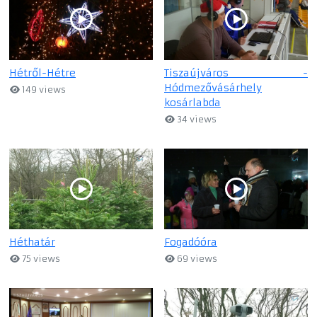
Hétről-Hétre
Tiszaújváros -
Hódmezővásárhely
149 views
kosárlabda
34 views
Héthatár
Fogadóóra
75 views
69 views