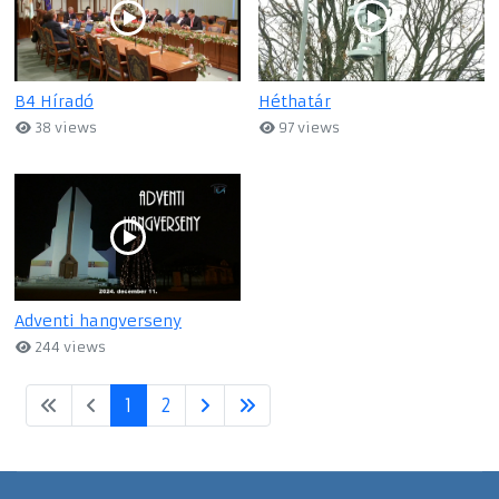
B4 Híradó
Héthatár
38 views
97 views
Adventi hangverseny
244 views
1
2