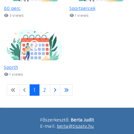
60 perc
Sportpercek
3 views
1 views
Sporth
1 views
1
2
Főszerkesztő:
Berta Judit
E-mail:
berta@tiszatv.hu