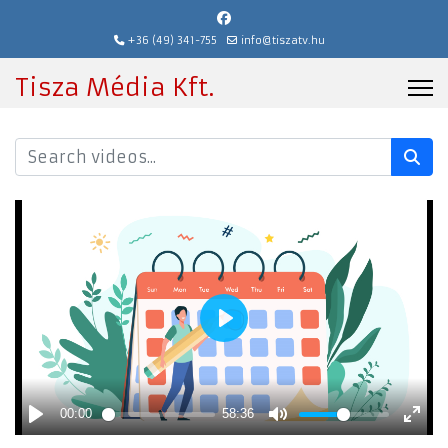
+36 (49) 341-755
info@tiszatv.hu
Tisza Média Kft.