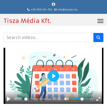
+36 (49) 341-755
info@tiszatv.hu
Tisza Média Kft.