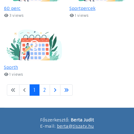
60 perc
Sportpercek
3 views
1 views
Sporth
1 views
1
2
Főszerkesztő:
Berta Judit
E-mail:
berta@tiszatv.hu