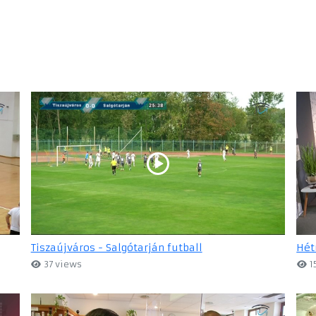
Tiszaújváros - Salgótarján futball
Hét
37 views
1