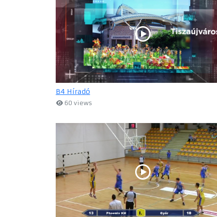
B4 Híradó
60 views