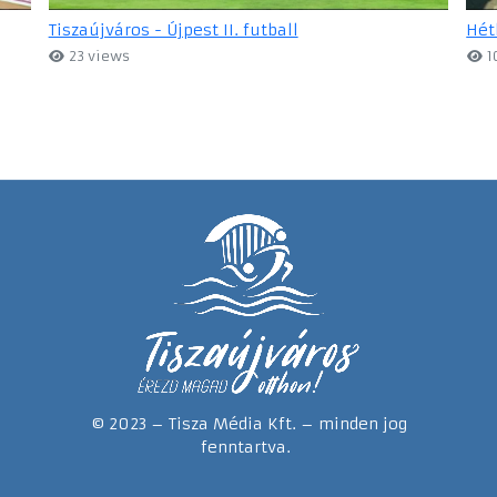
Tiszaújváros - Újpest II. futball
Hét
23 views
1
© 2023 – Tisza Média Kft. – minden jog
fenntartva.