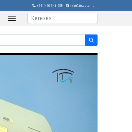
+36 (49) 341-755
info@tiszatv.hu
Keresés