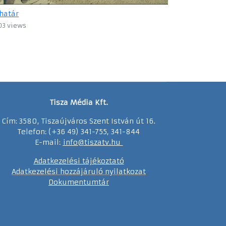
határ
03 views
Tisza Média Kft.
Cím: 3580, Tiszaújváros Szent István út 16.
Telefon: (+36 49) 341-755, 341-844
E-mail:
info@tiszatv.
h
u
Adatkezelési tájékoztató
Adatkezelési hozzájáruló nyilatkozat
Dokumentumtár