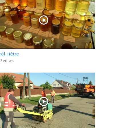
ről-Hétre
17 views