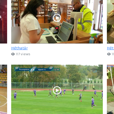
Héthatár
Hét
117 views
1