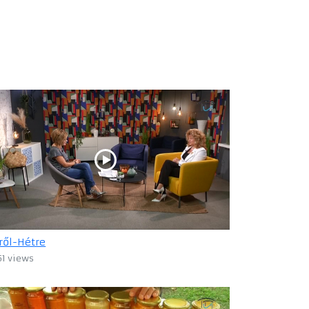
ről-Hétre
51 views