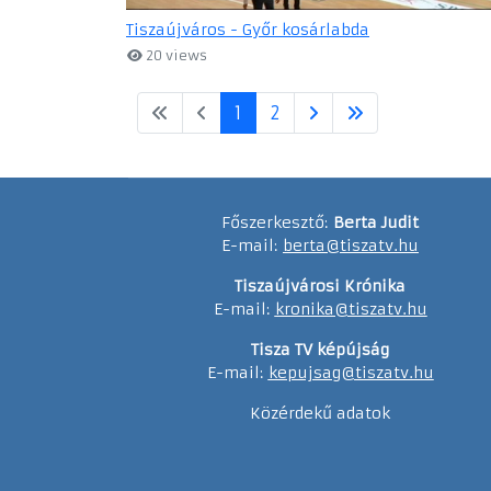
Tiszaújváros - Győr kosárlabda
20 views
1
2
Főszerkesztő:
Berta Judit
E-mail:
berta@tiszatv.hu
Tiszaújvárosi Krónika
E-mail:
kronika@tiszatv.hu
Tisza TV képújság
E-mail:
kepujsag@tiszatv.hu
Közérdekű adatok