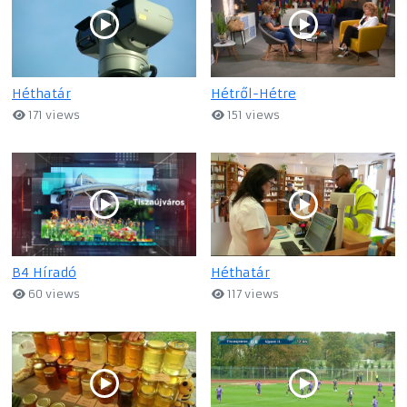
Héthatár
Hétről-Hétre
171 views
151 views
B4 Híradó
Héthatár
60 views
117 views