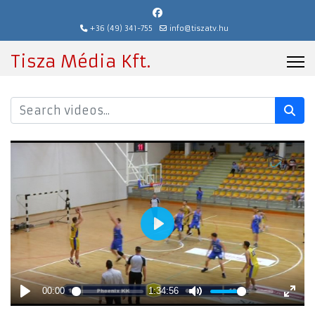
+36 (49) 341-755
info@tiszatv.hu
Tisza Média Kft.