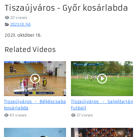
Tiszaújváros - Győr kosárlabda
20 views
2023.10. hó
2023. október 16.
Related Videos
Tiszaújváros - Békéscsaba
Tiszaújváros - Salgótarján
kosárlabda
futball
43 views
37 views