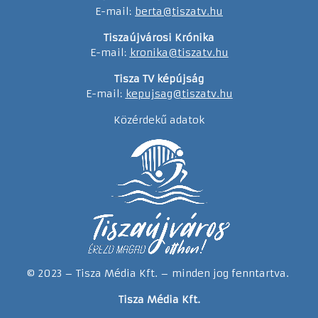
E-mail:
berta@tiszatv.hu
Tiszaújvárosi Krónika
E-mail:
kronika@tiszatv.hu
Tisza TV képújság
E-mail:
kepujsag@tiszatv.hu
Közérdekű adatok
© 2023 – Tisza Média Kft. – minden jog fenntartva.
Tisza Média Kft.