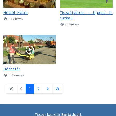
Hétről-Hétre
Tiszaújváros - Újpest II.
futball
117 views
23 views
Héthatár
103 views
1
2
Főszerkesztő:
Berta Judit