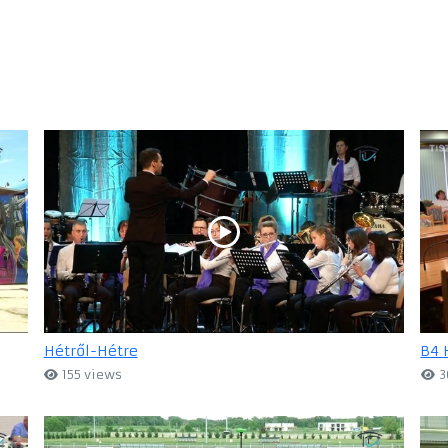
Hétről-Hétre
B4 
155 views
3