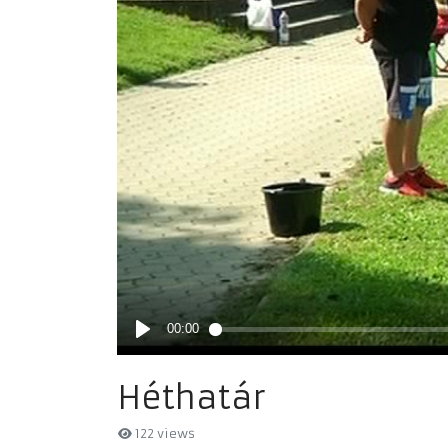
Héthatár
122 views