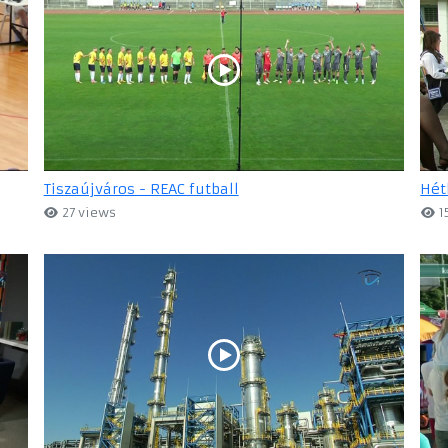
Tiszaújváros - REAC futball
Hét
27 views
1