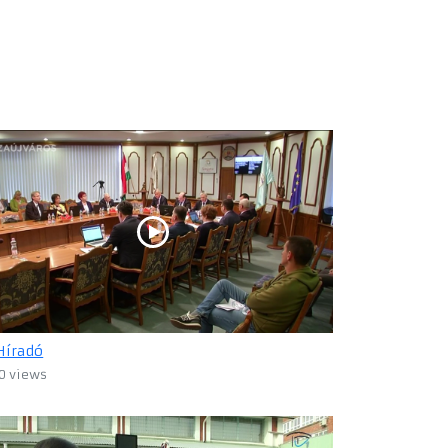
Híradó
0 views