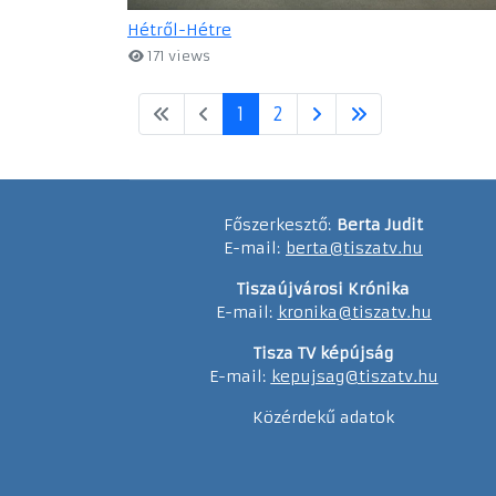
Hétről-Hétre
171 views
1
2
Főszerkesztő:
Berta Judit
E-mail:
berta@tiszatv.hu
Tiszaújvárosi Krónika
E-mail:
kronika@tiszatv.hu
Tisza TV képújság
E-mail:
kepujsag@tiszatv.hu
Közérdekű adatok