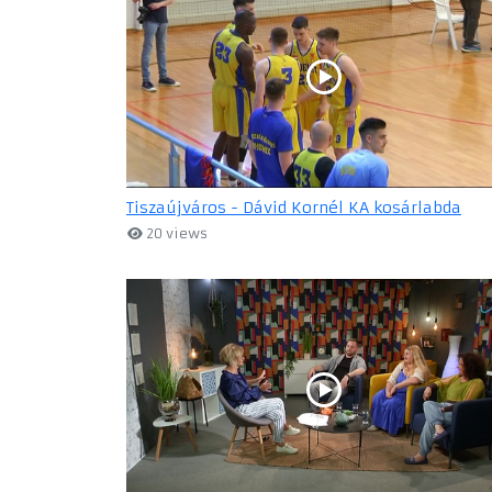
Tiszaújváros - Dávid Kornél KA kosárlabda
20 views