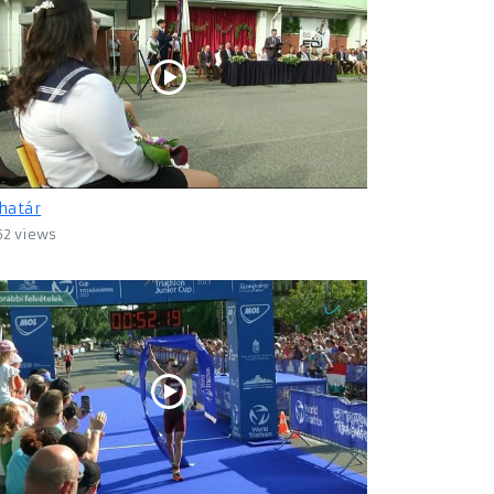
határ
52 views