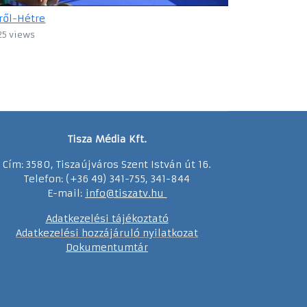
ről-Hétre
25 views
Tisza Média Kft.
Cím: 3580, Tiszaújváros Szent István út 16.
Telefon: (+36 49) 341-755, 341-844
E-mail:
info@tiszatv.
h
u
Adatkezelési tájékoztató
Adatkezelési hozzájáruló nyilatkozat
Dokumentumtár