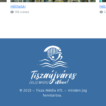
Héthatár
Hét
156 views
1
© 2023 – Tisza Média Kft. – minden jog
fenntartva.