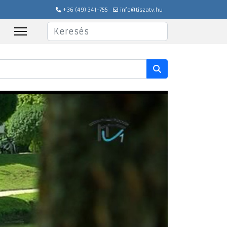
+36 (49) 341-755
info@tiszatv.hu
Keresés