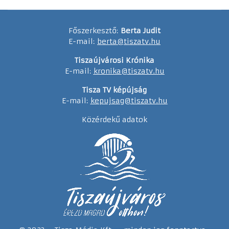
Főszerkesztő:
Berta Judit
E-mail:
berta@tiszatv.hu
Tiszaújvárosi Krónika
E-mail:
kronika@tiszatv.hu
Tisza TV képújság
E-mail:
kepujsag@tiszatv.hu
Közérdekű adatok