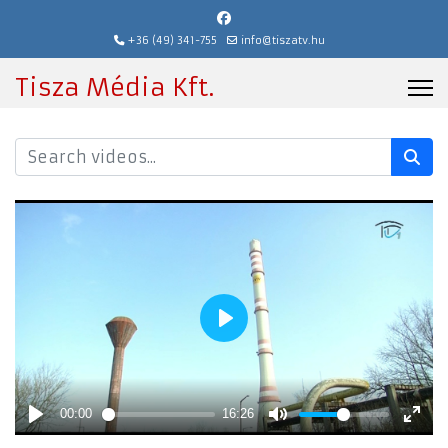
+36 (49) 341-755
info@tiszatv.hu
Tisza Média Kft.