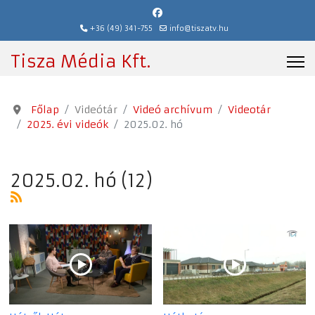
+36 (49) 341-755
info@tiszatv.hu
Tisza Média Kft.
Főlap
Videótár
Videó archívum
Videotár
2025. évi videók
2025.02. hó
2025.02. hó (12)