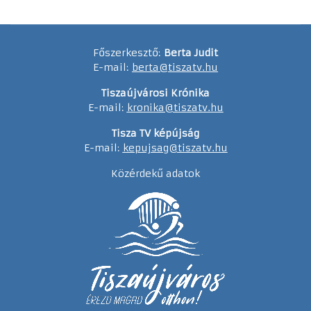
Főszerkesztő:
Berta Judit
E-mail:
berta@tiszatv.hu
Tiszaújvárosi Krónika
E-mail:
kronika@tiszatv.hu
Tisza TV képújság
E-mail:
kepujsag@tiszatv.hu
Közérdekű adatok