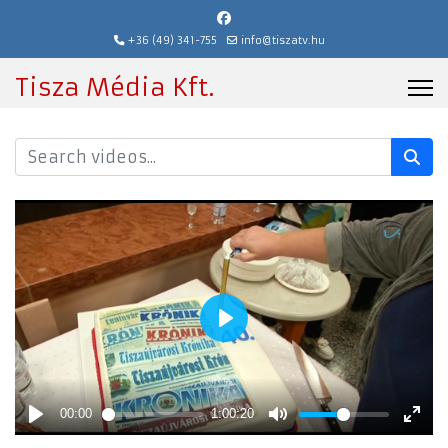
+36 (49) 341-755
info@tiszatv.hu
Tisza Média Kft.