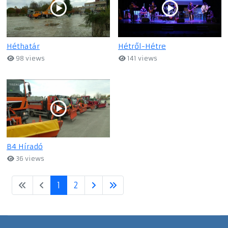
Héthatár
Hétről-Hétre
98 views
141 views
B4 Híradó
36 views
1
2