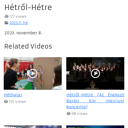
Hétről-Hétre
127 views
2023.11. hó
2023. november 8.
Related Videos
Héthatár
Hétről-Hétre (Az Énekszó
Baráti Kör márciusi
155 views
koncertje)
98 views