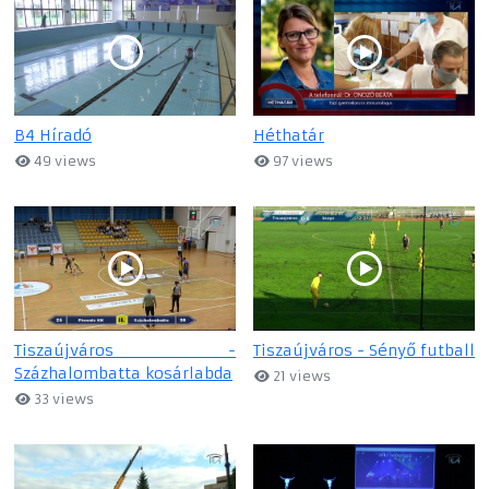
B4 Híradó
Héthatár
49 views
97 views
Tiszaújváros -
Tiszaújváros - Sényő futball
Százhalombatta kosárlabda
21 views
33 views