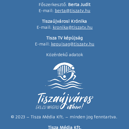
Főszerkesztő:
Berta Judit
E-mail:
berta@tiszatv.hu
Tiszaújvárosi Krónika
E-mail:
kronika@tiszatv.hu
Tisza TV képújság
E-mail:
kepujsag@tiszatv.hu
Közérdekű adatok
© 2023 – Tisza Média Kft. – minden jog fenntartva.
Tisza Média Kft.