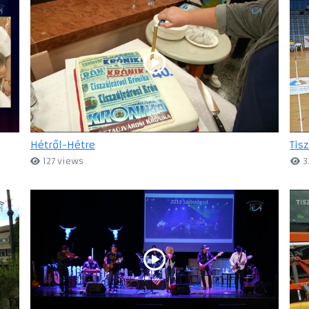
Hétről-Hétre
Tis
127 views
3