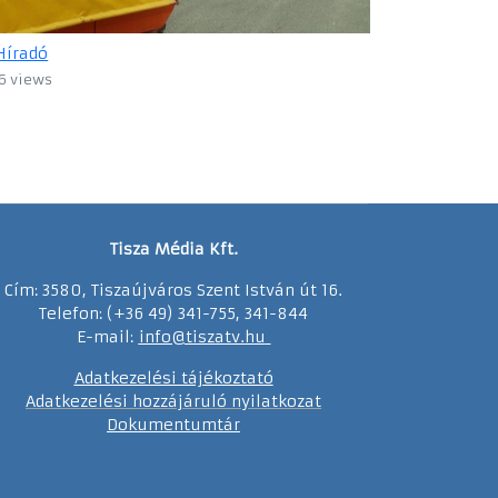
Híradó
6 views
Tisza Média Kft.
Cím: 3580, Tiszaújváros Szent István út 16.
Telefon: (+36 49) 341-755, 341-844
E-mail:
info@tiszatv.
h
u
Adatkezelési tájékoztató
Adatkezelési hozzájáruló nyilatkozat
Dokumentumtár