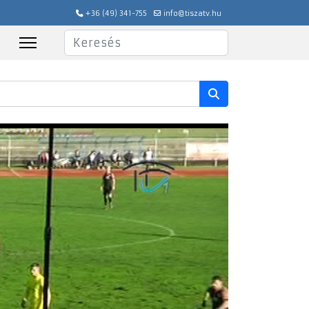
+36 (49) 341-755
info@tiszatv.hu
Keresés