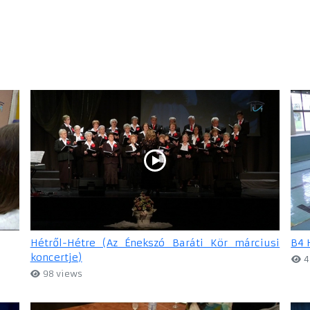
Hétről-Hétre (Az Énekszó Baráti Kör márciusi
B4 
koncertje)
4
98 views