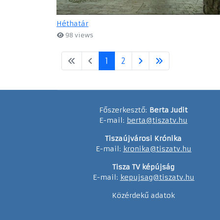
Héthatár
98 views
1
2
Főszerkesztő:
Berta Judit
E-mail:
berta@tiszatv.hu
Tiszaújvárosi Krónika
E-mail:
kronika@tiszatv.hu
Tisza TV képújság
E-mail:
kepujsag@tiszatv.hu
Közérdekű adatok