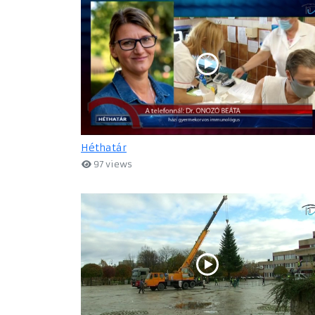
Héthatár
97 views