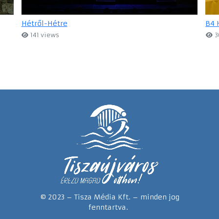
Hétről-Hétre
B4 
141 views
3
© 2023 – Tisza Média Kft. – minden jog
fenntartva.