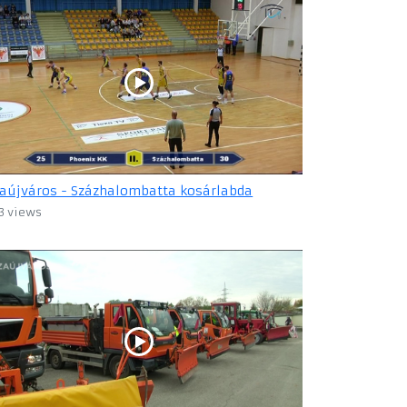
zaújváros - Százhalombatta kosárlabda
3 views