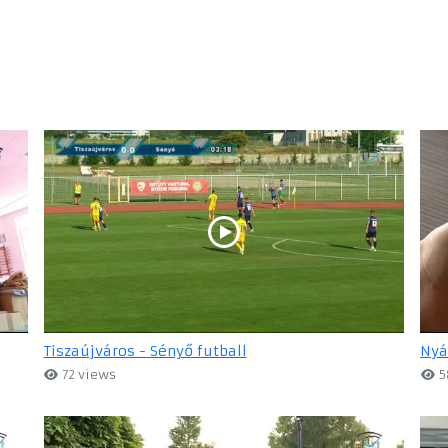
Tiszaújváros - Sényő futball
Nyá
72 views
5