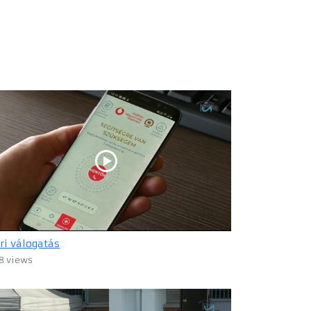
ri válogatás
8 views