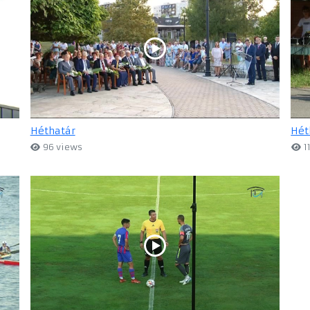
Héthatár
Hét
96 views
1