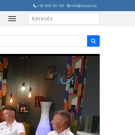
+36 (49) 341-755
info@tiszatv.hu
Keresés