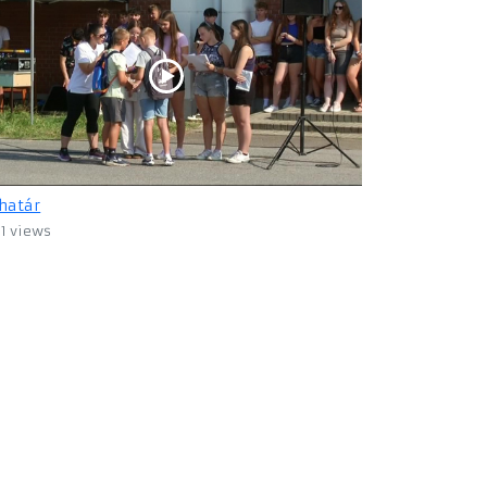
határ
11 views