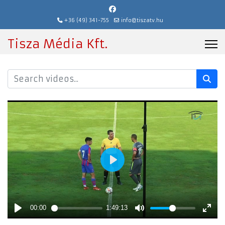
+36 (49) 341-755
info@tiszatv.hu
Tisza Média Kft.