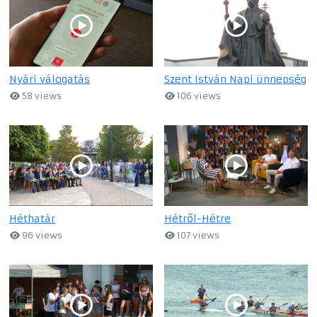
Nyári válogatás
Szent István Napi ünnepség
58 views
106 views
Héthatár
Hétről-Hétre
96 views
107 views