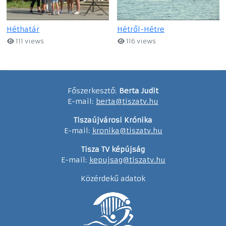
Héthatár
Hétről-Hétre
111 views
116 views
Főszerkesztő:
Berta Judit
E-mail:
berta@tiszatv.hu
Tiszaújvárosi Krónika
E-mail:
kronika@tiszatv.hu
Tisza TV képújság
E-mail:
kepujsag@tiszatv.hu
Közérdekű adatok