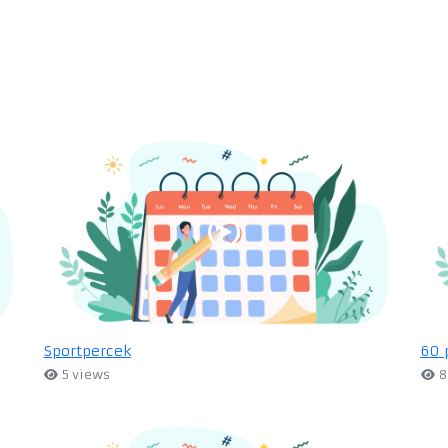
Sportpercek
60 
5 views
8