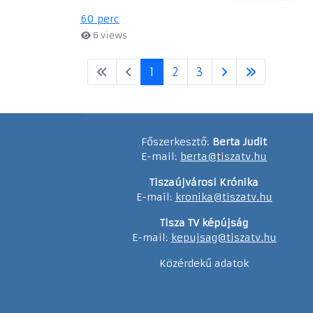
60 perc
6 views
1
2
3
Főszerkesztő:
Berta Judit
E-mail:
berta@tiszatv.hu
Tiszaújvárosi Krónika
E-mail:
kronika@tiszatv.hu
Tisza TV képújság
E-mail:
kepujsag@tiszatv.hu
Közérdekű adatok