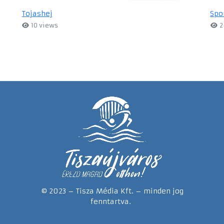
Tojashej
Spo
10 views
2
© 2023 – Tisza Média Kft. – minden jog
fenntartva.