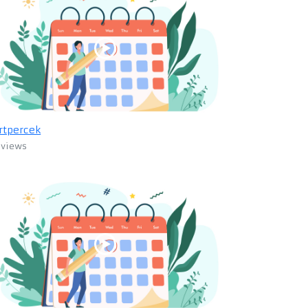
rtpercek
 views