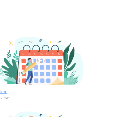
perc
 views