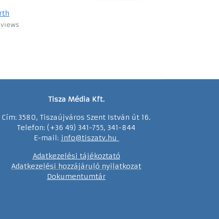
rth
 views
Tisza Média Kft.
Cím: 3580, Tiszaújváros Szent István út 16.
Telefon: (+36 49) 341-755, 341-844
E-mail:
info@tiszatv.
h
u
Adatkezelési tájékoztató
Adatkezelési hozzájáruló nyilatkozat
Dokumentumtár