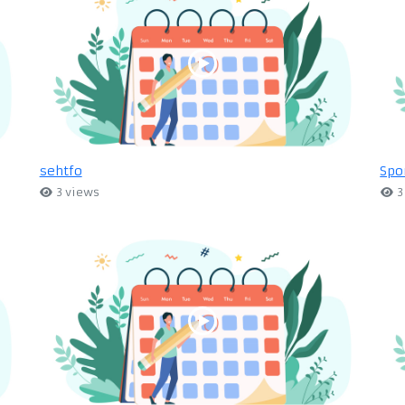
sehtfo
Spo
3 views
3