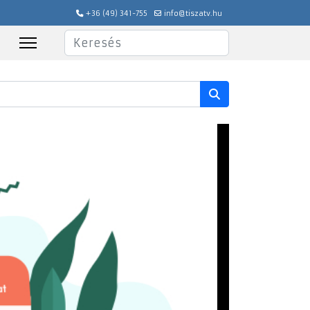
+36 (49) 341-755
info@tiszatv.hu
Keresés