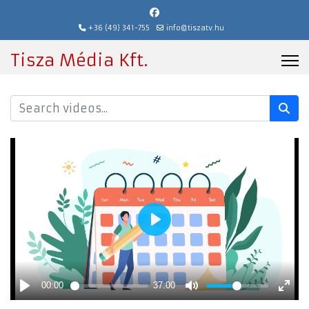
+36 (49) 341-755
info@tiszatv.hu
Tisza Média Kft.