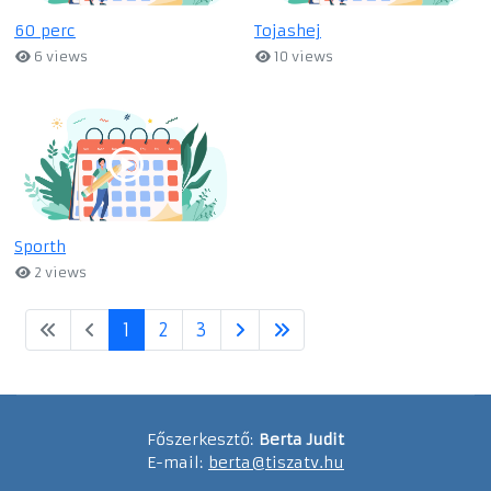
60 perc
Tojashej
6 views
10 views
Sporth
2 views
1
2
3
Főszerkesztő:
Berta Judit
E-mail:
berta@tiszatv.hu