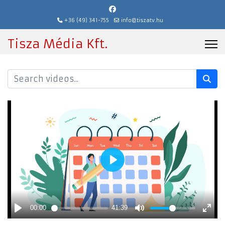
+36 (49) 341-755
info@tiszatv.hu
Tisza Média Kft.