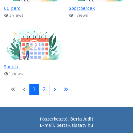
60 perc
Sportpercek
3 views
1 views
Sporth
1 views
1
2
Főszerkesztő:
Berta Judit
E-mail:
berta@tiszatv.hu