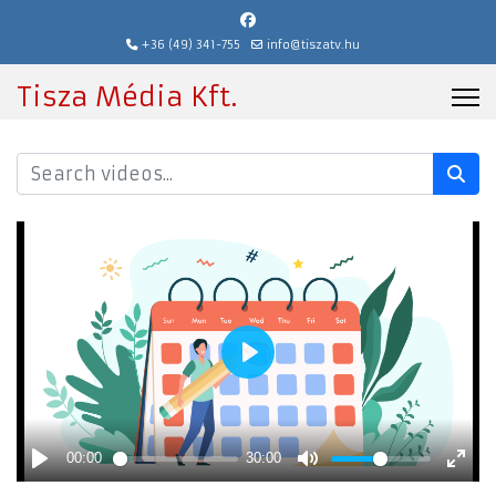
+36 (49) 341-755
info@tiszatv.hu
Tisza Média Kft.