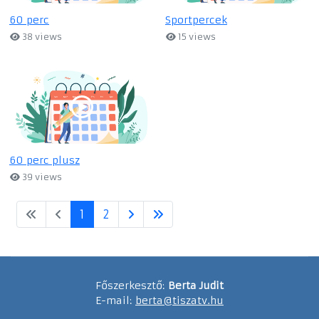
60 perc
Sportpercek
38 views
15 views
60 perc plusz
39 views
1
2
Főszerkesztő:
Berta Judit
E-mail:
berta@tiszatv.hu