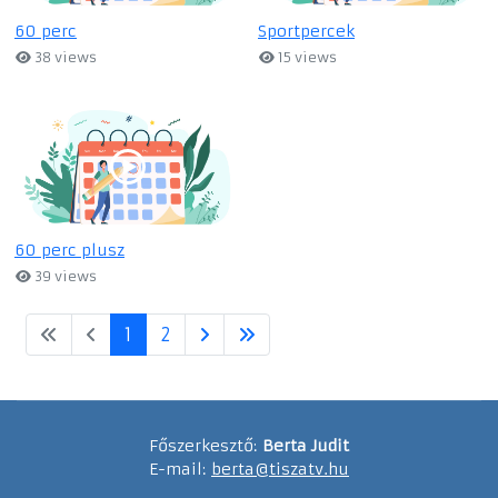
60 perc
Sportpercek
38 views
15 views
60 perc plusz
39 views
1
2
Főszerkesztő:
Berta Judit
E-mail:
berta@tiszatv.hu