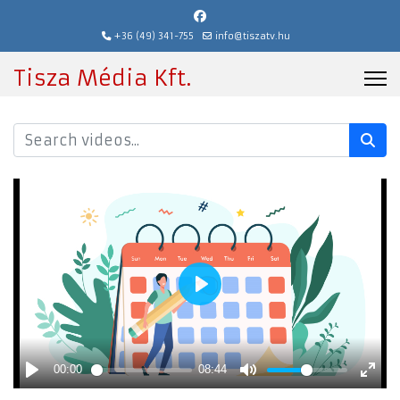
+36 (49) 341-755
info@tiszatv.hu
Tisza Média Kft.