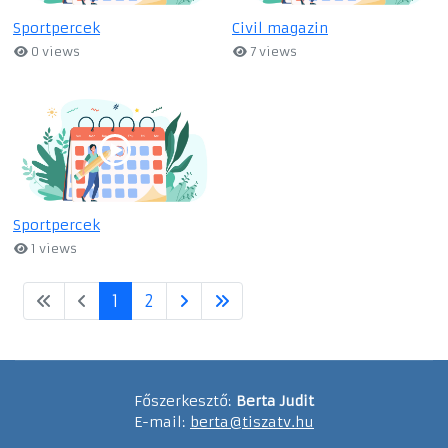
Sportpercek
Civil magazin
0 views
7 views
Sportpercek
1 views
1
2
Főszerkesztő:
Berta Judit
E-mail:
berta@tiszatv.hu