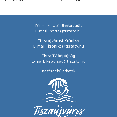
Főszerkesztő:
Berta Judit
E-mail:
berta@tiszatv.hu
Tiszaújvárosi Krónika
E-mail:
kronika@tiszatv.hu
Tisza TV képújság
E-mail:
kepujsag@tiszatv.hu
Közérdekű adatok