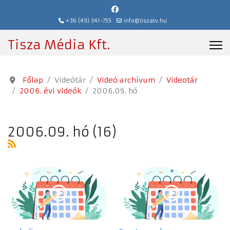
+36 (49) 341-755
info@tiszatv.hu
Tisza Média Kft.
Főlap
Videótár
Videó archívum
Videotár
2006. évi videók
2006.09. hó
2006.09. hó (16)