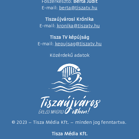
Főszerkesztő:
Berta Judit
E-mail:
berta@tiszatv.hu
Tiszaújvárosi Krónika
E-mail:
kronika@tiszatv.hu
Tisza TV képújság
E-mail:
kepujsag@tiszatv.hu
Közérdekű adatok
© 2023 – Tisza Média Kft. – minden jog fenntartva.
Tisza Média Kft.