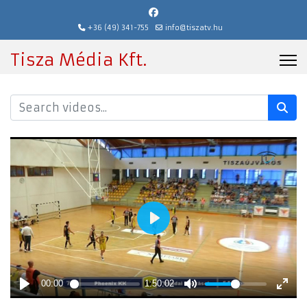
+36 (49) 341-755
info@tiszatv.hu
Tisza Média Kft.