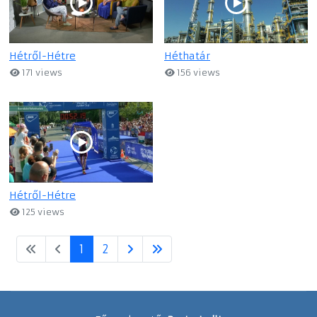
Hétről-Hétre
Héthatár
171 views
156 views
Hétről-Hétre
125 views
1
2