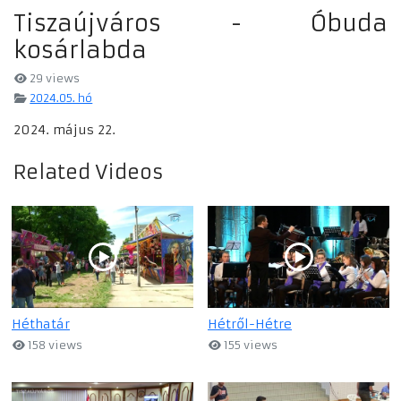
Tiszaújváros - Óbuda
kosárlabda
29 views
2024.05. hó
2024. május 22.
Related Videos
Héthatár
Hétről-Hétre
158 views
155 views