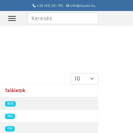
+36 (49) 341-755
info@tiszatv.hu
Keresés
Tételek #
Találatok
806
766
724