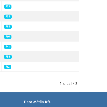
735
738
783
716
741
756
712
1. oldal / 2
Tisza Média Kft.