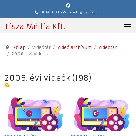
+36 (49) 341-755
info@tiszatv.hu
Tisza Média Kft.
Főlap
Videótár
Videó archívum
Videotár
2006. évi videók
2006. évi videók (198)