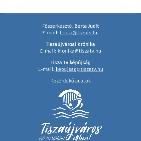
Főszerkesztő:
Berta Judit
E-mail:
berta@tiszatv.hu
Tiszaújvárosi Krónika
E-mail:
kronika@tiszatv.hu
Tisza TV képújság
E-mail:
kepujsag@tiszatv.hu
Közérdekű adatok