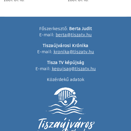
Főszerkesztő:
Berta Judit
E-mail:
berta@tiszatv.hu
Tiszaújvárosi Krónika
E-mail:
kronika@tiszatv.hu
Tisza TV képújság
E-mail:
kepujsag@tiszatv.hu
Közérdekű adatok