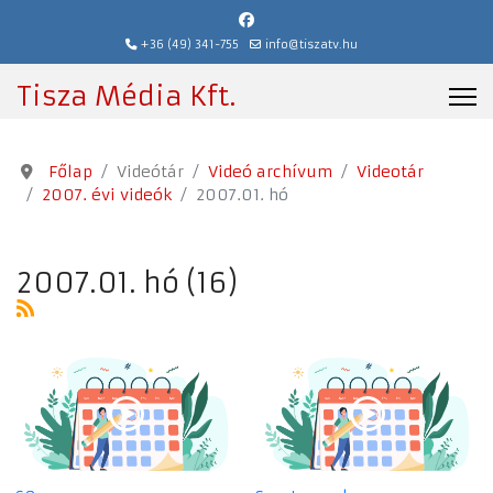
+36 (49) 341-755
info@tiszatv.hu
Tisza Média Kft.
Főlap
Videótár
Videó archívum
Videotár
2007. évi videók
2007.01. hó
2007.01. hó (16)