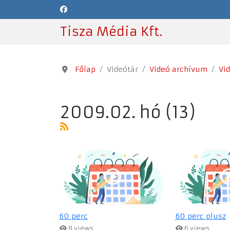
Tisza Média Kft.
Főlap
Videótár
Videó archívum
Vi
2009.02. hó (13)
60 perc
60 perc plusz
8 views
6 views