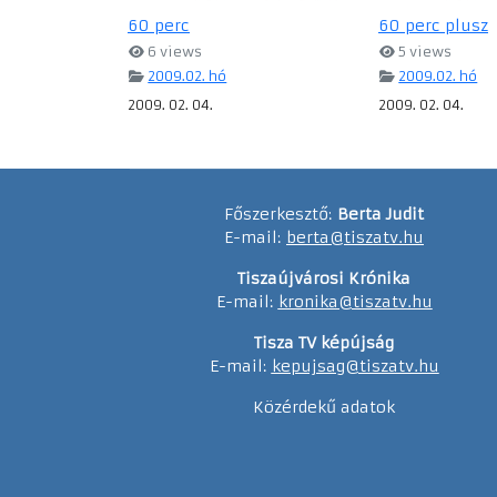
60 perc
60 perc plusz
6 views
5 views
2009.02. hó
2009.02. hó
2009. 02. 04.
2009. 02. 04.
Főszerkesztő:
Berta Judit
E-mail:
berta@tiszatv.hu
Tiszaújvárosi Krónika
E-mail:
kronika@tiszatv.hu
Tisza TV képújság
E-mail:
kepujsag@tiszatv.hu
Közérdekű adatok