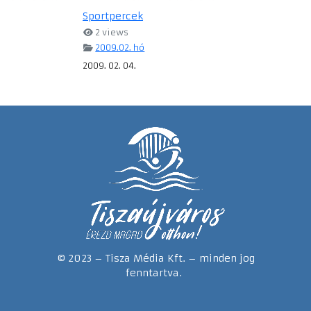
Sportpercek
2 views
2009.02. hó
2009. 02. 04.
© 2023 – Tisza Média Kft. – minden jog
fenntartva.