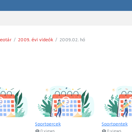
deotár
2009. évi videók
2009.02. hó
Sportpercek
Sportpentek
0 views
0 views