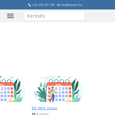
+36 (49) 341-755
info@tiszatv.hu
Keresés
60 perc plusz
4 views