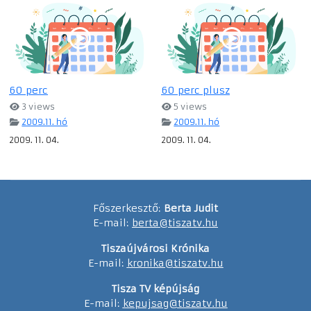
60 perc
60 perc plusz
3 views
5 views
2009.11. hó
2009.11. hó
2009. 11. 04.
2009. 11. 04.
Főszerkesztő:
Berta Judit
E-mail:
berta@tiszatv.hu
Tiszaújvárosi Krónika
E-mail:
kronika@tiszatv.hu
Tisza TV képújság
E-mail:
kepujsag@tiszatv.hu