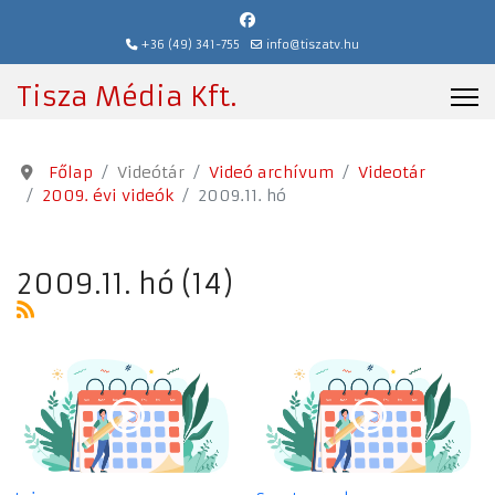
+36 (49) 341-755
info@tiszatv.hu
Tisza Média Kft.
Főlap
Videótár
Videó archívum
Videotár
2009. évi videók
2009.11. hó
2009.11. hó (14)