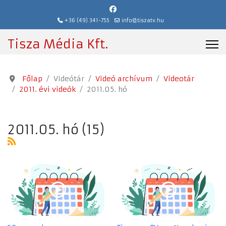
+36 (49) 341-755
info@tiszatv.hu
Tisza Média Kft.
Főlap
Videótár
Videó archívum
Videotár
2011. évi videók
2011.05. hó
2011.05. hó (15)