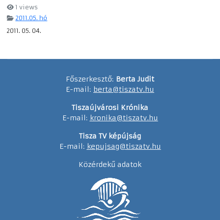
1 views
2011.05. hó
2011. 05. 04.
Főszerkesztő:
Berta Judit
E-mail:
berta@tiszatv.hu
Tiszaújvárosi Krónika
E-mail:
kronika@tiszatv.hu
Tisza TV képújság
E-mail:
kepujsag@tiszatv.hu
Közérdekű adatok