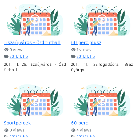
Tiszaújváros - Ózd futball
60 perc plusz
0 views
7 views
2011.11. hó
2011.11. hó
2011. 11. 28.Tiszaújváros - Ózd
2011. 11. 23.fogadóóra, Bráz
futball
György
Sportpercek
60 perc
0 views
4 views
2011.11. hó
2011.11. hó