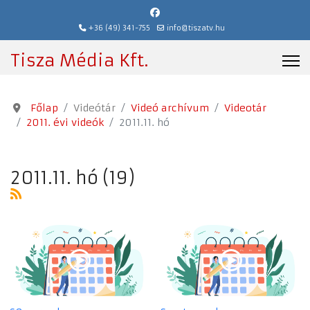
+36 (49) 341-755
info@tiszatv.hu
Tisza Média Kft.
Főlap
Videótár
Videó archívum
Videotár
2011. évi videók
2011.11. hó
2011.11. hó (19)