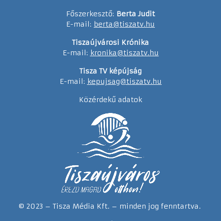
Főszerkesztő:
Berta Judit
E-mail:
berta@tiszatv.hu
Tiszaújvárosi Krónika
E-mail:
kronika@tiszatv.hu
Tisza TV képújság
E-mail:
kepujsag@tiszatv.hu
Közérdekű adatok
© 2023 – Tisza Média Kft. – minden jog fenntartva.