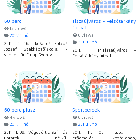
60 perc
Tiszaújváros - Felsőtárkány
futball
15 views
0 views
2011.11. hó
2011.11. hó
2011. 11. 16.- késelés Eötvös
József Szakképzőiskola, -
2011. 11. 14.Tiszaújváros -
vendég: Dr. Fülöp György,...
Felsőtárkány futball
60 perc plusz
Sportpercek
4 views
0 views
2011.11. hó
2011.11. hó
2011. 11. 09.- Véget ért a Színház
2011. 11. 09.- futball, -
Határok nélkül
erőemelés, - kosárlabda,