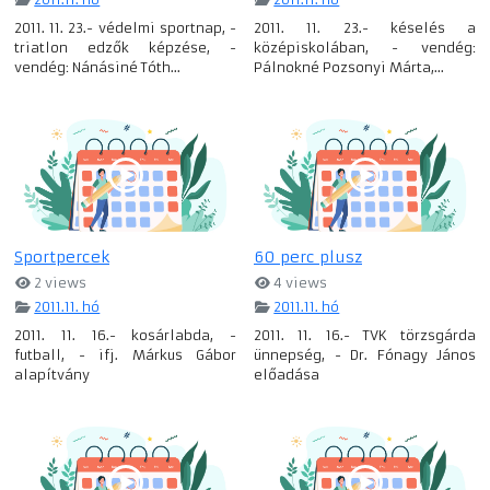
2011. 11. 23.- védelmi sportnap, -
2011. 11. 23.- késelés a
triatlon edzők képzése, -
középiskolában, - vendég:
vendég: Nánásiné Tóth...
Pálnokné Pozsonyi Márta,...
Sportpercek
60 perc plusz
2 views
4 views
2011.11. hó
2011.11. hó
2011. 11. 16.- kosárlabda, -
2011. 11. 16.- TVK törzsgárda
futball, - ifj. Márkus Gábor
ünnepség, - Dr. Fónagy János
alapítvány
előadása