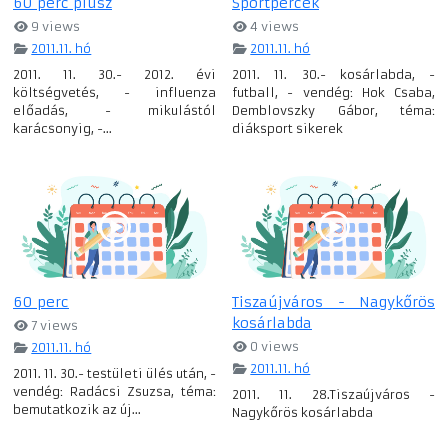
60 perc plusz
Sportpercek
9 views
4 views
2011.11. hó
2011.11. hó
2011. 11. 30.- 2012. évi
2011. 11. 30.- kosárlabda, -
költségvetés, - influenza
futball, - vendég: Hok Csaba,
előadás, - mikulástól
Demblovszky Gábor, téma:
karácsonyig, -...
diáksport sikerek
60 perc
Tiszaújváros - Nagykőrös
kosárlabda
7 views
0 views
2011.11. hó
2011.11. hó
2011. 11. 30.- testületi ülés után, -
vendég: Radácsi Zsuzsa, téma:
2011. 11. 28.Tiszaújváros -
bemutatkozik az új...
Nagykőrös kosárlabda