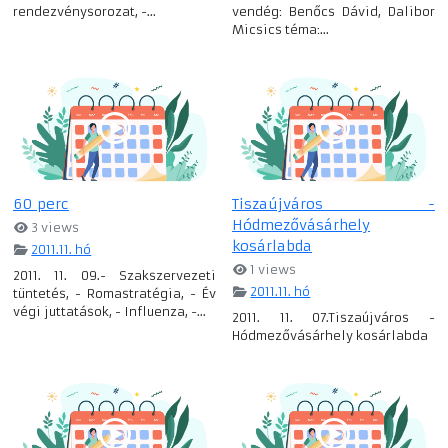
rendezvénysorozat, -...
vendég: Benőcs Dávid, Dalibor
Micsics téma:...
60 perc
Tiszaújváros -
Hódmezővásárhely
3 views
kosárlabda
2011.11. hó
1 views
2011. 11. 09.- Szakszervezeti
2011.11. hó
tüntetés, - Romastratégia, - Év
végi juttatások, - Influenza, -...
2011. 11. 07.Tiszaújváros -
Hódmezővásárhely kosárlabda