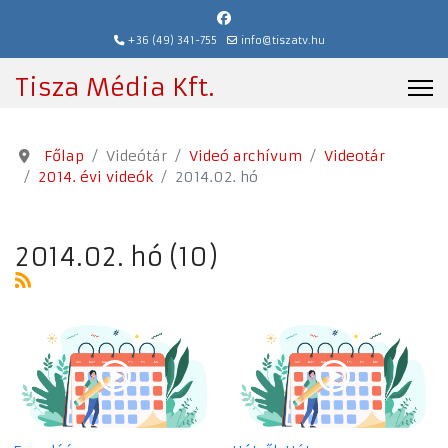
+36 (49) 341-755
info@tiszatv.hu
Tisza Média Kft.
Főlap
Videótár
Videó archívum
Videotár
2014. évi videók
2014.02. hó
2014.02. hó (10)