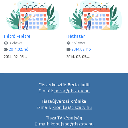
Hétről-Hétre
Héthatár
3 views
5 views
2014.02. hó
2014.02. hó
2014. 02. 05....
2014. 02. 05....
Főszerkesztő:
Berta Judit
E-mail:
berta@tiszatv.hu
Tiszaújvárosi Krónika
E-mail:
kronika@tiszatv.hu
Tisza TV képújság
E-mail:
kepujsag@tiszatv.hu