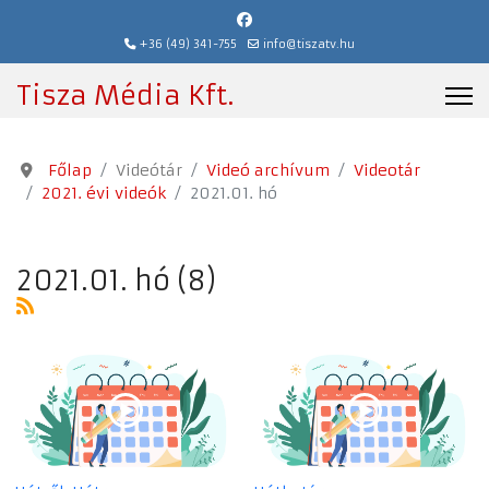
+36 (49) 341-755
info@tiszatv.hu
Tisza Média Kft.
Főlap
Videótár
Videó archívum
Videotár
2021. évi videók
2021.01. hó
2021.01. hó (8)