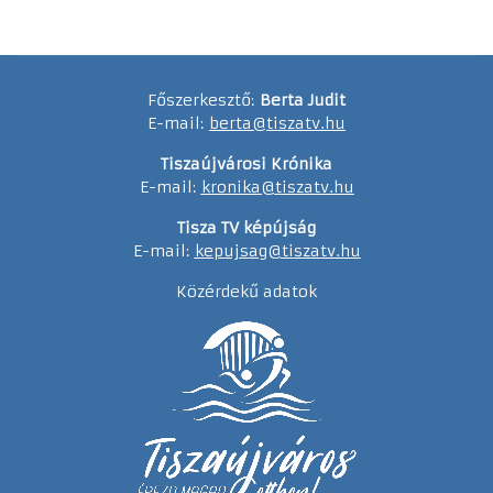
Főszerkesztő:
Berta Judit
E-mail:
berta@tiszatv.hu
Tiszaújvárosi Krónika
E-mail:
kronika@tiszatv.hu
Tisza TV képújság
E-mail:
kepujsag@tiszatv.hu
Közérdekű adatok