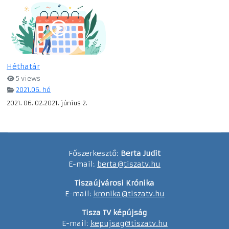
Héthatár
5 views
2021.06. hó
2021. 06. 02.2021. június 2.
Főszerkesztő:
Berta Judit
E-mail:
berta@tiszatv.hu
Tiszaújvárosi Krónika
E-mail:
kronika@tiszatv.hu
Tisza TV képújság
E-mail:
kepujsag@tiszatv.hu