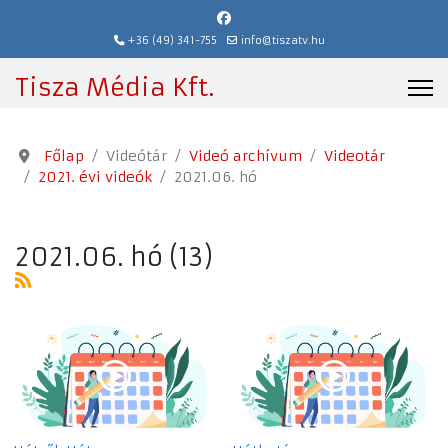
+36 (49) 341-755
info@tiszatv.hu
Tisza Média Kft.
Főlap
Videótár
Videó archívum
Videotár
2021. évi videók
2021.06. hó
2021.06. hó (13)