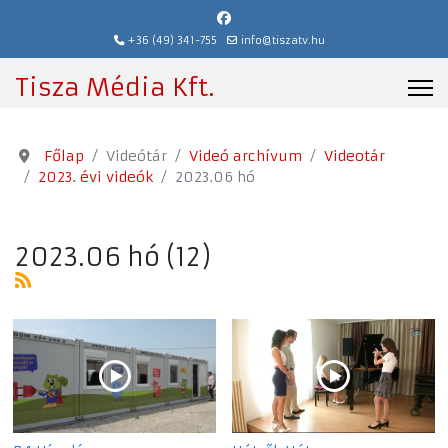
+36 (49) 341-755
info@tiszatv.hu
Tisza Média Kft.
Főlap
Videótár
Videó archívum
Videotár
2023. évi videók
2023.06 hó
2023.06 hó (12)