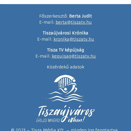
Főszerkesztő:
Berta Judit
E-mail:
berta@tiszatv.hu
Tiszaújvárosi Krónika
E-mail:
kronika@tiszatv.hu
Tisza TV képújság
E-mail:
kepujsag@tiszatv.hu
Közérdekű adatok
© 2023 – Tisza Média Kft. – minden jog fenntartva.