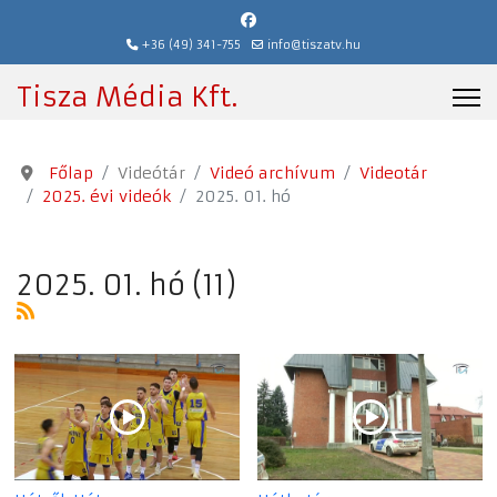
+36 (49) 341-755
info@tiszatv.hu
Tisza Média Kft.
Főlap
Videótár
Videó archívum
Videotár
2025. évi videók
2025. 01. hó
2025. 01. hó (11)