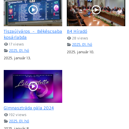
Tiszaújváros - Békéscsaba
B4 Híradó
kosárlabda
28 views
17 views
2025. 01. hó
2025. 01. hó
2025. január 10.
2025. január 13.
Gimnasztráda gála 2024
192 views
2025. 01. hó
2025. január 8.