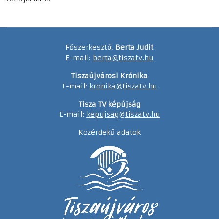
Főszerkesztő:
Berta Judit
E-mail:
berta@tiszatv.hu
Tiszaújvárosi Krónika
E-mail:
kronika@tiszatv.hu
Tisza TV képújság
E-mail:
kepujsag@tiszatv.hu
Közérdekű adatok