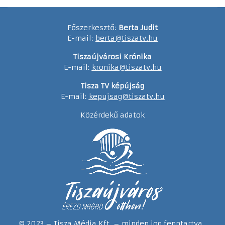
Főszerkesztő:
Berta Judit
E-mail:
berta@tiszatv.hu
Tiszaújvárosi Krónika
E-mail:
kronika@tiszatv.hu
Tisza TV képújság
E-mail:
kepujsag@tiszatv.hu
Közérdekű adatok
© 2023 – Tisza Média Kft. – minden jog fenntartva.