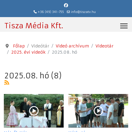
+36 (49) 341-755
info@tiszatv.hu
Tisza Média Kft.
Főlap
Videótár
Videó archívum
Videotár
2025. évi videók
2025.08. hó
2025.08. hó (8)