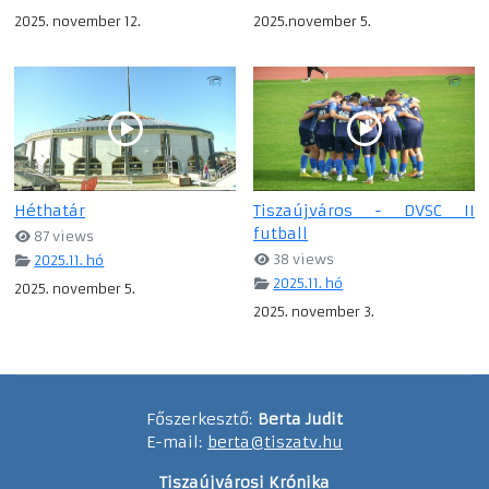
2025. november 12.
2025.november 5.
Héthatár
Tiszaújváros - DVSC II
futball
87 views
38 views
2025.11. hó
2025.11. hó
2025. november 5.
2025. november 3.
Főszerkesztő:
Berta Judit
E-mail:
berta@tiszatv.hu
Tiszaújvárosi Krónika