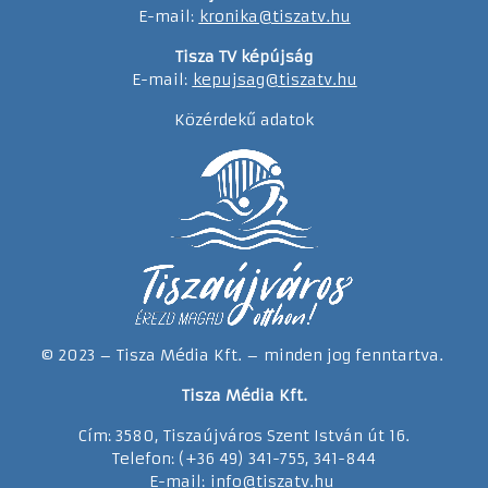
E-mail:
kronika@tiszatv.hu
Tisza TV képújság
E-mail:
kepujsag@tiszatv.hu
Közérdekű adatok
© 2023 – Tisza Média Kft. – minden jog fenntartva.
Tisza Média Kft.
Cím: 3580, Tiszaújváros Szent István út 16.
Telefon: (+36 49) 341-755, 341-844
E-mail:
info@tiszatv.
h
u