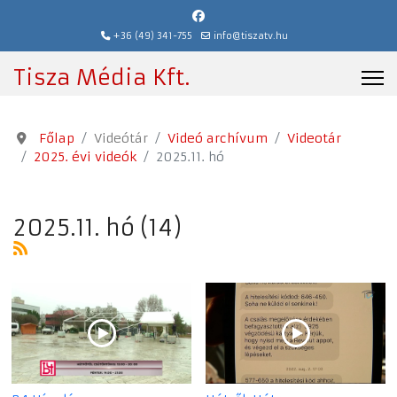
+36 (49) 341-755
info@tiszatv.hu
Tisza Média Kft.
Főlap
Videótár
Videó archívum
Videotár
2025. évi videók
2025.11. hó
2025.11. hó (14)