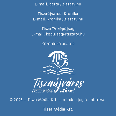
E-mail:
berta@tiszatv.hu
Tiszaújvárosi Krónika
E-mail:
kronika@tiszatv.hu
Tisza TV képújság
E-mail:
kepujsag@tiszatv.hu
Közérdekű adatok
© 2023 – Tisza Média Kft. – minden jog fenntartva.
Tisza Média Kft.