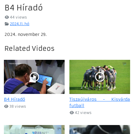
B4 Híradó
44 views
2024.11. hó
2024. november 29.
Related Videos
B4 Híradó
Tiszaújváros - Kisvárda
futball
38 views
42 views