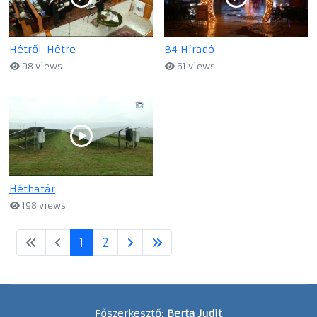
Hétről-Hétre
B4 Híradó
98 views
61 views
Héthatár
198 views
1
2
Főszerkesztő:
Berta Judit