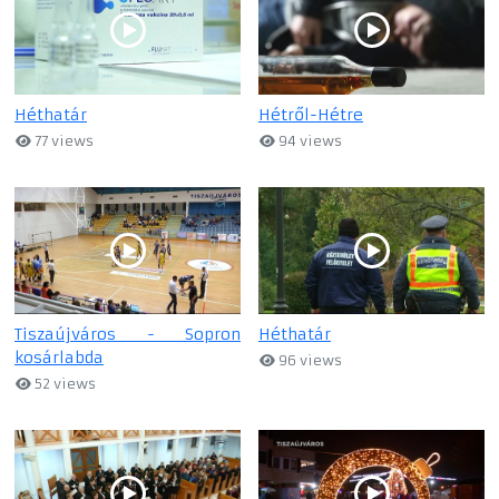
Héthatár
Hétről-Hétre
77 views
94 views
Tiszaújváros - Sopron
Héthatár
kosárlabda
96 views
52 views