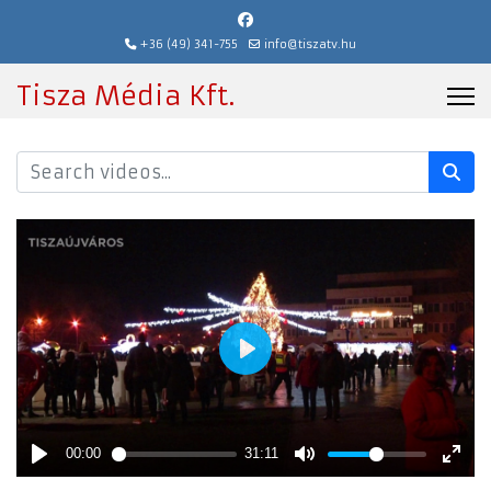
+36 (49) 341-755
info@tiszatv.hu
Tisza Média Kft.