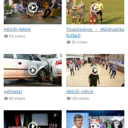
Hétről-Hétre
Tiszaújváros - Mátészalka
futball
115 views
36 views
Héthatár
Hétről-Hétre
89 views
120 views