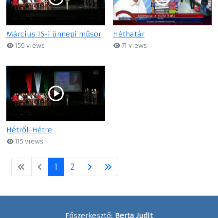
Március 15-i ünnepi műsor
Héthatár
159 views
71 views
Hétről-Hétre
115 views
1
2
Főszerkesztő:
Berta Judit