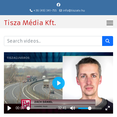
+36 (49) 341-755
info@tiszatv.hu
Tisza Média Kft.