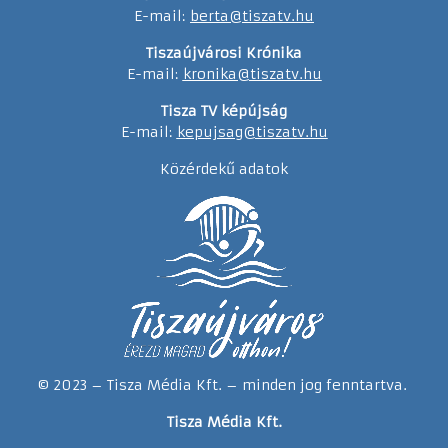
E-mail:
berta@tiszatv.hu
Tiszaújvárosi Krónika
E-mail:
kronika@tiszatv.hu
Tisza TV képújság
E-mail:
kepujsag@tiszatv.hu
Közérdekű adatok
© 2023 – Tisza Média Kft. – minden jog fenntartva.
Tisza Média Kft.