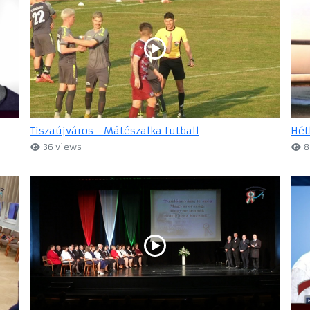
Tiszaújváros - Mátészalka futball
Hét
36 views
8