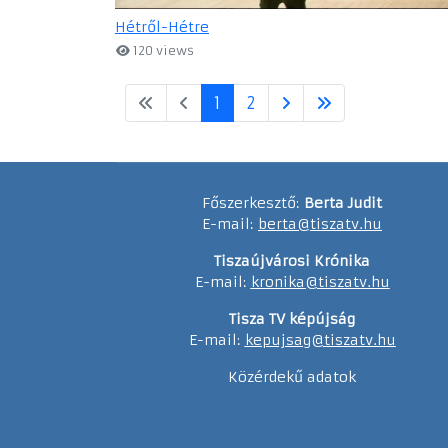
Hétről-Hétre
120 views
1
2
Főszerkesztő:
Berta Judit
E-mail:
berta@tiszatv.hu
Tiszaújvárosi Krónika
E-mail:
kronika@tiszatv.hu
Tisza TV képújság
E-mail:
kepujsag@tiszatv.hu
Közérdekű adatok