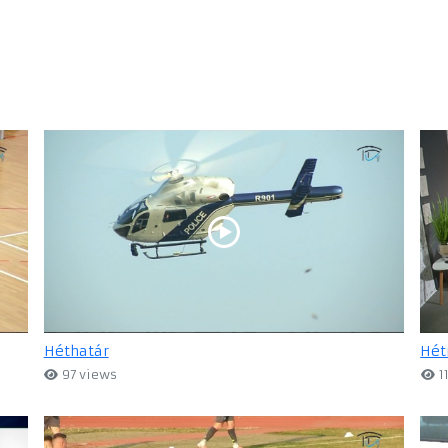
Héthatár
Hét
97 views
1