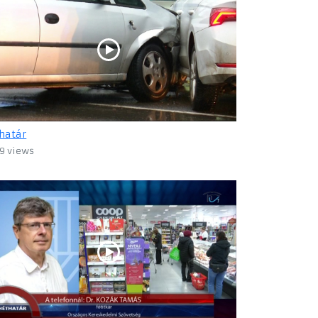
határ
9 views