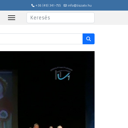
+36 (49) 341-755
info@tiszatv.hu
Keresés