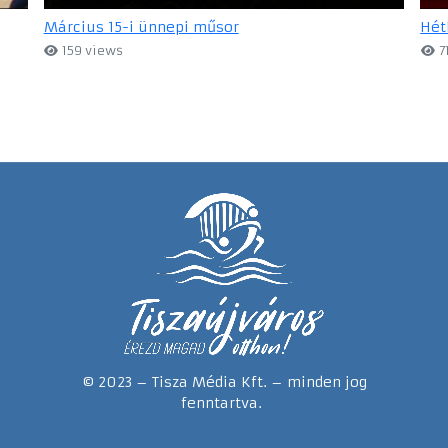
Március 15-i ünnepi műsor
Hét
159 views
7
© 2023 – Tisza Média Kft. – minden jog
fenntartva.