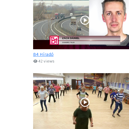
B4 Híradó
42 views