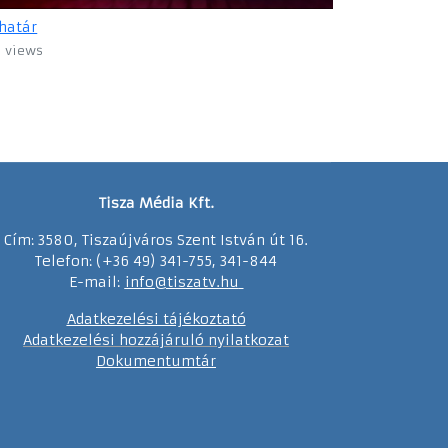
határ
1 views
Tisza Média Kft.
Cím: 3580, Tiszaújváros Szent István út 16.
Telefon: (+36 49) 341-755, 341-844
E-mail:
info@tiszatv.
h
u
Adatkezelési tájékoztató
Adatkezelési hozzájáruló nyilatkozat
Dokumentumtár