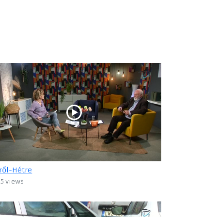
ről-Hétre
15 views