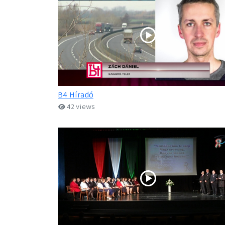
B4 Híradó
42 views