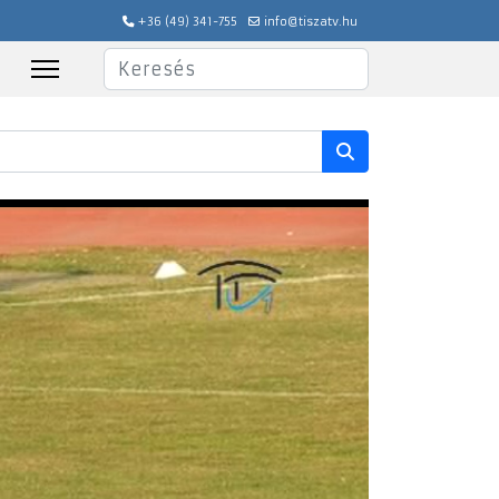
+36 (49) 341-755
info@tiszatv.hu
Keresés