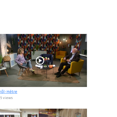
ről-Hétre
15 views