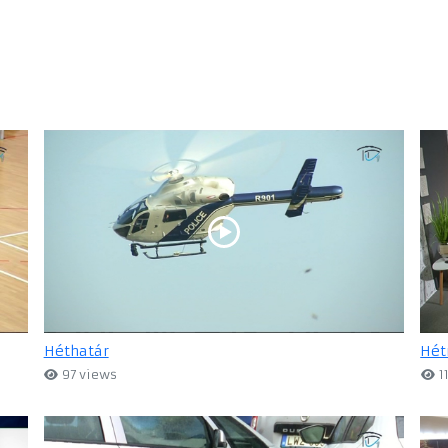
Héthatár
Hét
97 views
1