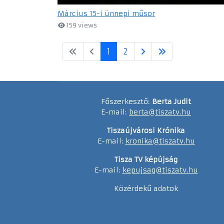
Március 15-i ünnepi műsor
159 views
1
2
Főszerkesztő:
Berta Judit
E-mail:
berta@tiszatv.hu
Tiszaújvárosi Krónika
E-mail:
kronika@tiszatv.hu
Tisza TV képújság
E-mail:
kepujsag@tiszatv.hu
Közérdekű adatok