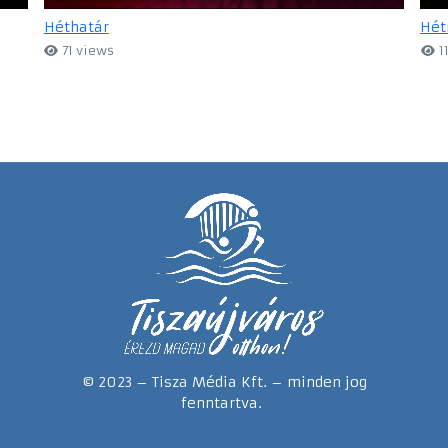
Héthatár
Hét
71 views
1
© 2023 – Tisza Média Kft. – minden jog
fenntartva.