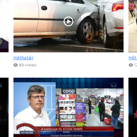
Héthatár
Hét
89 views
1