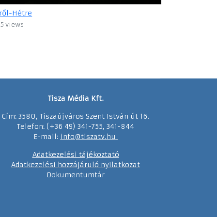
ről-Hétre
15 views
Tisza Média Kft.
Cím: 3580, Tiszaújváros Szent István út 16.
Telefon: (+36 49) 341-755, 341-844
E-mail:
info@tiszatv.
h
u
Adatkezelési tájékoztató
Adatkezelési hozzájáruló nyilatkozat
Dokumentumtár