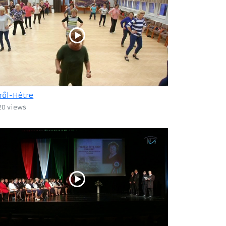
ről-Hétre
20 views