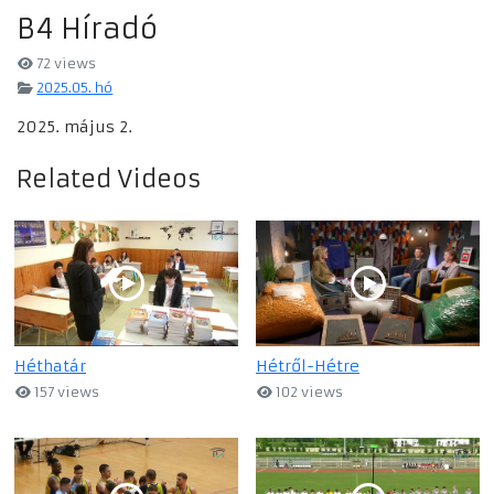
B4 Híradó
72 views
2025.05. hó
2025. május 2.
Related Videos
Héthatár
Hétről-Hétre
157 views
102 views