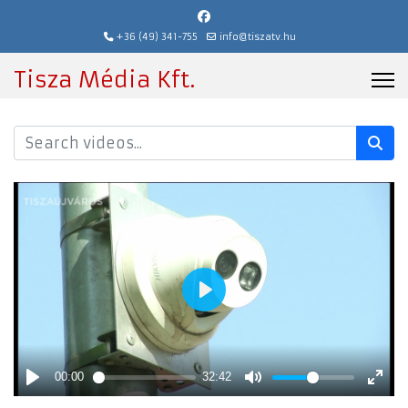
+36 (49) 341-755
info@tiszatv.hu
Tisza Média Kft.