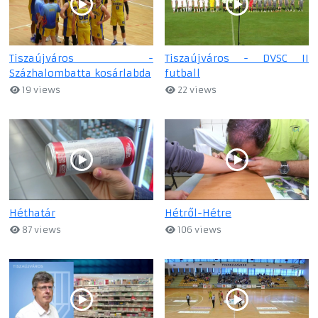
Tiszaújváros -
Tiszaújváros - DVSC II
Százhalombatta kosárlabda
futball
19 views
22 views
Héthatár
Hétről-Hétre
87 views
106 views