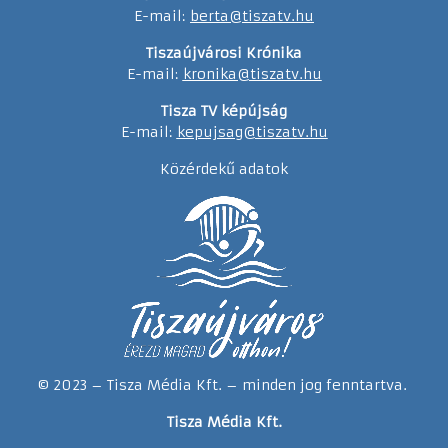
E-mail:
berta@tiszatv.hu
Tiszaújvárosi Krónika
E-mail:
kronika@tiszatv.hu
Tisza TV képújság
E-mail:
kepujsag@tiszatv.hu
Közérdekű adatok
© 2023 – Tisza Média Kft. – minden jog fenntartva.
Tisza Média Kft.