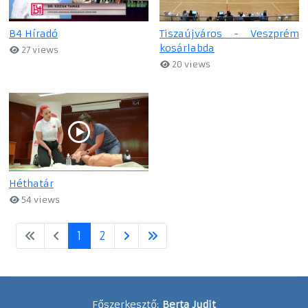
B4 Híradó
Tiszaújváros - Veszprém
kosárlabda
27 views
20 views
Héthatár
54 views
1
2
Főszerkesztő:
Berta Judit