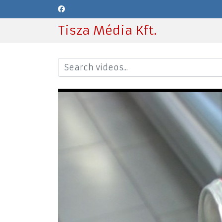
Tisza Média Kft.