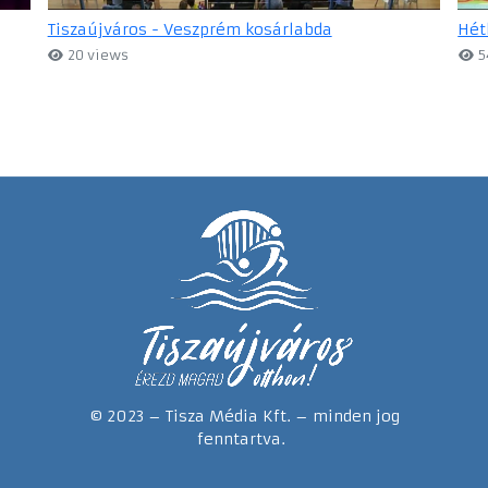
Tiszaújváros - Veszprém kosárlabda
Hét
20 views
5
© 2023 – Tisza Média Kft. – minden jog
fenntartva.