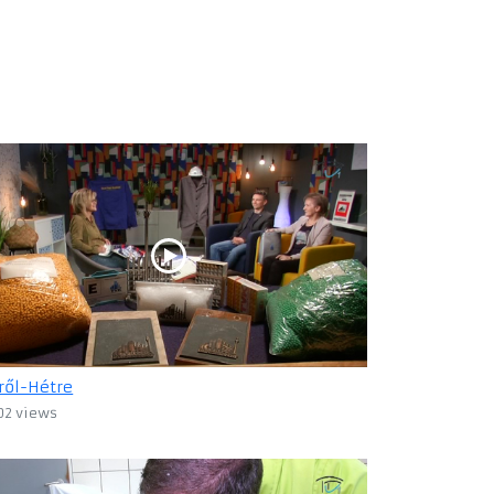
ről-Hétre
02 views