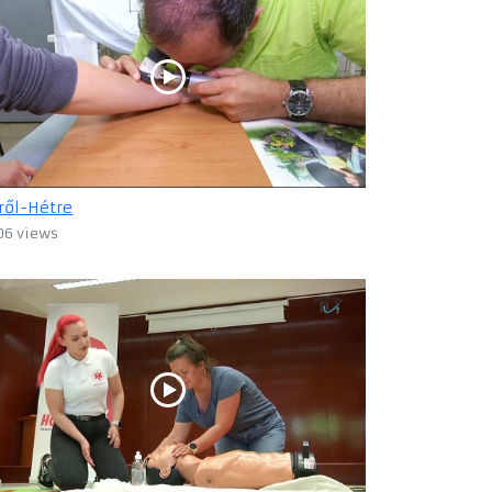
ről-Hétre
06 views