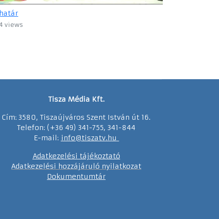
határ
4 views
Tisza Média Kft.
Cím: 3580, Tiszaújváros Szent István út 16.
Telefon: (+36 49) 341-755, 341-844
E-mail:
info@tiszatv.
h
u
Adatkezelési tájékoztató
Adatkezelési hozzájáruló nyilatkozat
Dokumentumtár