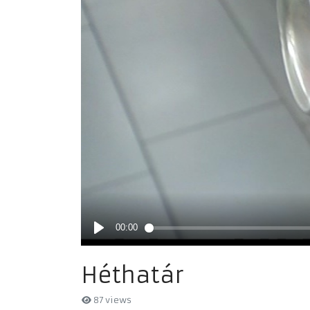
Héthatár
87 views