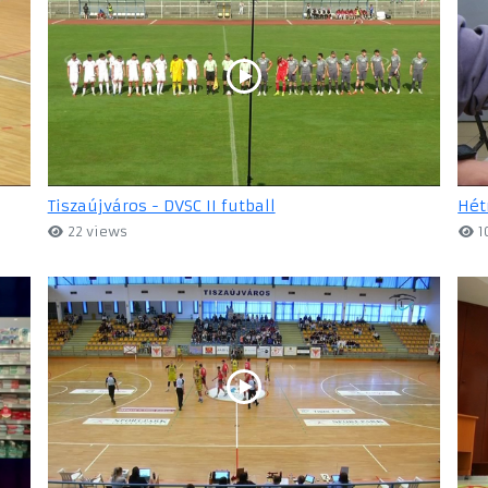
Tiszaújváros - DVSC II futball
Hét
22 views
1