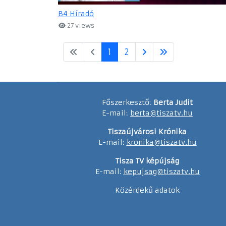
B4 Híradó
27 views
1
2
Főszerkesztő:
Berta Judit
E-mail:
berta@tiszatv.hu
Tiszaújvárosi Krónika
E-mail:
kronika@tiszatv.hu
Tisza TV képújság
E-mail:
kepujsag@tiszatv.hu
Közérdekű adatok