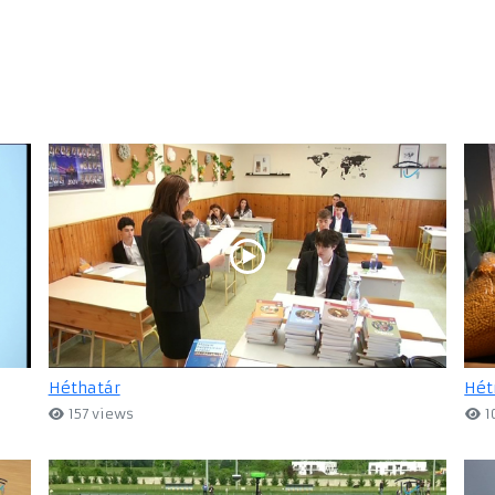
Héthatár
Hét
157 views
1